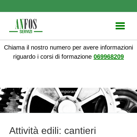
Toggle
navigati
Chiama il nostro numero per avere informazioni
riguardo i corsi di formazione
069968209
ANFOS
»
Sicurezza nei luoghi di lavoro
» Attività edili:
cantieri temporanei o mobili
Attività edili: cantieri