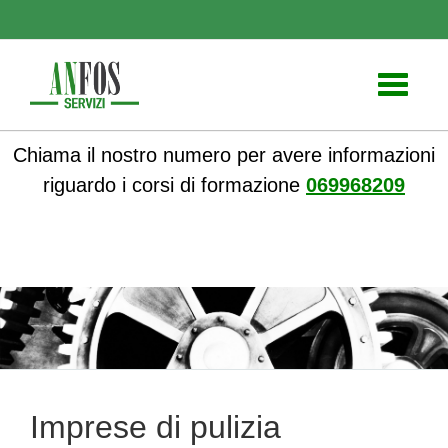
Toggle
navigati
Chiama il nostro numero per avere informazioni
riguardo i corsi di formazione
069968209
ANFOS
»
Sicurezza nei luoghi di lavoro
» Imprese di pulizia
Imprese di pulizia