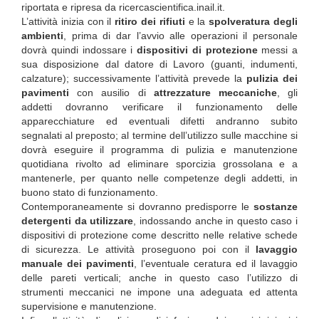
riportata e ripresa da ricercascientifica.inail.it.
L’attività inizia con il
ritiro dei rifiuti
e la
spolveratura degli
ambienti
, prima di dar l’avvio alle operazioni il personale
dovrà quindi indossare i
dispositivi di protezione
messi a
sua disposizione dal datore di Lavoro (guanti, indumenti,
calzature); successivamente l’attività prevede la
pulizia dei
pavimenti
con ausilio di
attrezzature meccaniche
, gli
addetti dovranno verificare il funzionamento delle
apparecchiature ed eventuali difetti andranno subito
segnalati al preposto; al termine dell’utilizzo sulle macchine si
dovrà eseguire il programma di pulizia e manutenzione
quotidiana rivolto ad eliminare sporcizia grossolana e a
mantenerle, per quanto nelle competenze degli addetti, in
buono stato di funzionamento.
Contemporaneamente si dovranno predisporre le
sostanze
detergenti da utilizzare
, indossando anche in questo caso i
dispositivi di protezione come descritto nelle relative schede
di sicurezza. Le attività proseguono poi con il
lavaggio
manuale dei pavimenti
, l’eventuale ceratura ed il lavaggio
delle pareti verticali; anche in questo caso l’utilizzo di
strumenti meccanici ne impone una adeguata ed attenta
supervisione e manutenzione.