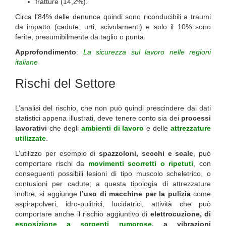
fratture (14,2%).
Circa l’84% delle denunce quindi sono riconducibili a traumi
da impatto (cadute, urti, scivolamenti) e solo il 10% sono
ferite, presumibilmente da taglio o punta.
Approfondimento
:
La sicurezza sul lavoro nelle regioni
italiane
Rischi del Settore
L’analisi del rischio, che non può quindi prescindere dai dati
statistici appena illustrati, deve tenere conto sia dei
processi
lavorativi
che degli
ambienti di lavoro
e delle
attrezzature
utilizzate
.
L’utilizzo per esempio di
spazzoloni, secchi e scale
, può
comportare rischi da
movimenti scorretti o ripetuti
, con
conseguenti possibili lesioni di tipo muscolo scheletrico, o
contusioni per cadute; a questa tipologia di attrezzature
inoltre, si aggiunge
l’uso di macchine per la pulizia
come
aspirapolveri, idro-pulitrici, lucidatrici, attività che può
comportare anche il rischio aggiuntivo di
elettrocuzione, di
esposizione a sorgenti rumorose
, a vibrazioni