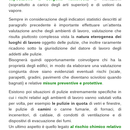
(soprattutto a carico degli arti superiori) e di ustioni da
vapore.
Sempre in considerazione degli indicatori statistici descritti al
paragrafo precedente è importante effettuare un’attenta
valutazione anche degli ambienti di lavoro, valutazione che
risulta piuttosto complessa vista la
natura eterogenea dei
luoghi di lavoro
oggetto delle pulizie, che inoltre raramente
ricadono sotto la giurisdizione del datore di lavoro degli
addetti alle pulizie.
Bisognerà quindi opportunamente coinvolgere chi ha la
proprietà degli edifici, in modo da elaborare una valutazione
congiunta dove siano evidenziati eventuali rischi (scale,
parapetti, gradini, pavimenti che diventano scivolosi quando
bagnati) e relative
misure preventive e protettive
.
Esistono poi situazioni di pulizie estremamente specifiche in
cui i rischi relativi agli ambienti di lavoro vanno valutati volta
per volta, per esempio
le pulizie in quota
di vetri e finestre,
le pulizie di
camini
o canne fumarie, di fornaci, di
inceneritori, di caldaie, di condotti di ventilazione e di
dispositivi di evacuazione dei fumi.
Un ultimo aspetto è quello legato
al rischio chimico relativo