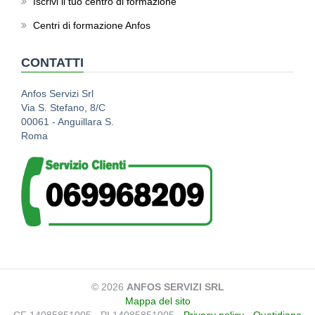
Iscrivi il tuo centro di formazione
Centri di formazione Anfos
CONTATTI
Anfos Servizi Srl
Via S. Stefano, 8/C
00061 - Anguillara S.
Roma
© 2026
ANFOS SERVIZI SRL
Mappa del sito
CF 14085851005 - PI 14085851005 -
Privacy policy
-
Quotidiano