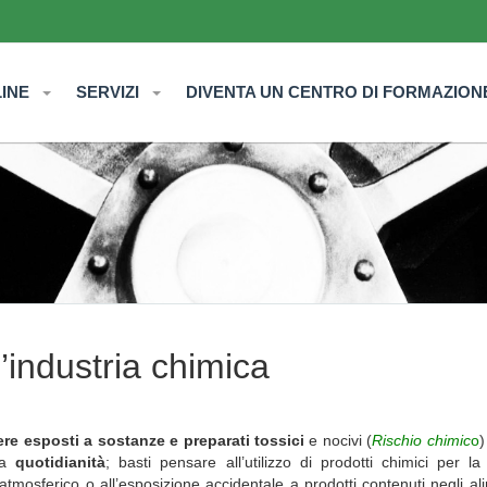
LINE
SERVIZI
DIVENTA UN CENTRO DI FORMAZION
’industria chimica
re esposti a sostanze e preparati tossici
e nocivi (
Rischio chimic
o
)
la
quotidianità
; basti pensare all’utilizzo di prodotti chimici per la 
atmosferico o all’esposizione accidentale a prodotti contenuti negli al