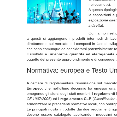
nei cosmetici.
A questa tipologi
le esposizioni a 
esposizione diret
indiretta
).
Ogni anno il sett
a questi si aggiungono i prodotti intermedi di lavo
direttamente sul mercato; e i composti in fase di svi
che sono comunque da considerarsi potenzialmente tossi
Il risultato è
un’enorme quantità ed eterogeneità d
oggetto del presente approfondimento e di conseguenza
Normativa: europea e Testo Un
A cercare di regolamentare l’immissione sul mercato 
Europeo
, che nell’ultimo decennio ha emesso una s
omogeneo gli sforzi degli stati membri. I
regolamenti
CE 1907/2006
) ed i
regolamento CLP
(
Classificatio
armonizzare le precedenti normative locali, con obblig
Le principali novità introdotte dai due regolamenti ri
devono essere catalogate applicando i medesimi crite