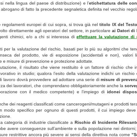
osi nella lingua del paese di distribuzione) e l’
etichettatura delle con
e abrogano di fatto la precedente segnaletica definita nel vecchio reg
 regolamenti europei di cui sopra, si trova già nel
titolo IX del Test
olto direttamente agli operatori del settore, in particolare
ai Datori di
enti chimici, e/o a chi si interessa di
effettuare la valutazione di
ti per la valutazione del rischio, basati per lo più su algoritmi che te
rinseca del prodotto, vie di esposizione (accidentali e non), valori l
e e misure di prevenzione e protezione adottate.
tazione, il risultato che viene restituito è un fattore di rischio che i
avorativo in studio; qualora l’esito della valutazione indichi un rischio
e di lavoro dovrà provvedere ad adottare una serie di
misure di preven
ezza dei lavoratori, che comprendano obbligatoriamente anche la
sorve
laborazione con il medico competente) e l’impiego di
idonei disposi
o anche dei reagenti classificati come cancerogeni/mutageni e prodotti ter
n modo specifico per ognuno di questi prodotti, il cui impiego deve
izione.
a categoria di industrie classificate a
Rischio di Incidente Rilevant
rebbe avere conseguenze sull’ambiente e sulla popolazione nei dintorni
ure restrittive ancora più severe ai sensi della direttiva nota come
“S