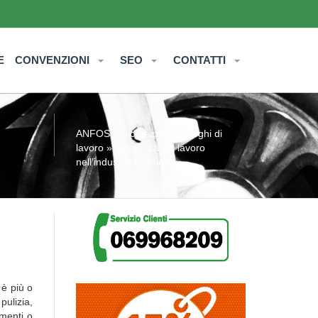
E
CONVENZIONI
SEO
CONTATTI
ANFOS
»
Sicurezza nei luoghi di
lavoro
» Sicurezza sul lavoro
nell’industria chimica
 è più o
pulizia,
imenti o