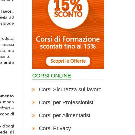
 lavori
,
tività ad
osizione
rodotti,
immessi
cato, ma
zione.
aziende
CORSI ONLINE
Corsi Sicurezza sul lavoro
amento
in modo
Corsi per Professionisti
micals –
scopo di
Corsi per Alimentaristi
o d’oggi
Corsi Privacy
ede di