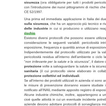
sicurezza
(ora obbligatorie per tutti i prodotti pericol
con l’introduzione dei nuovi pittogrammi di rischio ch
CE 52/1997.
Una prima ed immediata applicazione in Italia dei due
sulla sicurezza
, che ha un approccio più tecnico e riv
delle industrie
in cui si producono o utilizzano reag
rischio
.
Esistono diversi protocolli che possono essere utilizza
considerazione le seguenti variabili: pericolosità int
esposizione, frequenza e quantità annue di esposizion
Indipendentemente dal protocollo utilizzato per la valu
pericolosità residua all’interno dell’ambiente o ciclo l
“
non irrilevante per la salute e la sicurezza
”, il dator
protezione
volte a salvaguardare la salute e la sicur
sanitaria
(il cui protocollo viene elaborato in col
protezione collettivi ed individuali
.
Se all’interno dei prodotti utilizzati in azienda vi son
le misure di prevenzione dovranno essere studiate i
notificato all’INAIL mediante apposito registro di espos
Alcune industrie chimiche, inoltre, appartengono a un
cioè quelle attività in cui un eventuale incidente pot
aziende devono adottare protocolli di sorveglianza mis