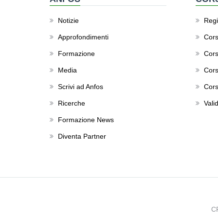
Notizie
Regis
Approfondimenti
Cors
Formazione
Cors
Media
Cors
Scrivi ad Anfos
Cors
Ricerche
Valid
Formazione News
Diventa Partner
C