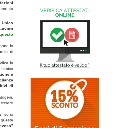
fezioni
olamento
o Unico
 Lavoro
 questo
ngano in
imite di
ndica la
 chimico
zione e
glianza
tivi di
atogeni,
 essere
e
, sono
; queste
eveso”