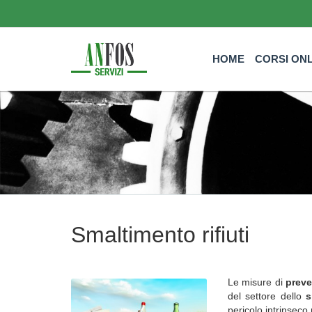
HOME
CORSI ON
Smaltimento rifiuti
Le misure di
prev
del settore dello
s
pericolo intrinseco n