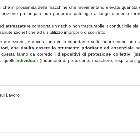
si che in prossimità delle macchine che movimentano elevate quantità di 
i esposizione prolungata può generare patologie a lungo e medio term
d attrezzature
comporta un rischio non trascurabile, riconducibile sia a
utenzione) che ad un utilizzo improprio o scorretto.
 e protezione, è ancora una volta importante sottolineare come non s
tori, che risulta essere lo strumento prioritario ed essenziale
pe
 a questa fanno da corredo i
dispositivi di protezione collettivi
(sis
e quelli
individuali
(Indumenti di protezione, maschere, respiratori, 
sul Lavoro