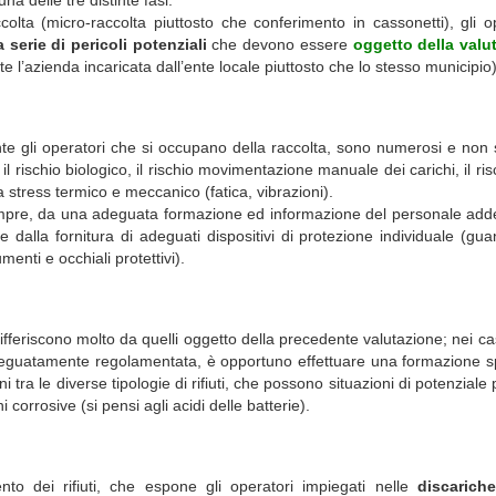
colta (micro-raccolta piuttosto che conferimento in cassonetti), gli o
 serie di pericoli potenziali
che devono essere
oggetto della valu
 l’azienda incaricata dall’ente locale piuttosto che lo stesso municipio)
ente gli operatori che si occupano della raccolta, sono numerosi e no
o il rischio biologico, il rischio movimentazione manuale dei carichi, il ris
 da stress termico e meccanico (fatica, vibrazioni).
empre, da una adeguata formazione ed informazione del personale adde
 dalla fornitura di adeguati dispositivi di protezione individuale (guan
menti e occhiali protettivi).
n differiscono molto da quelli oggetto della precedente valutazione; nei cas
 adeguatamente regolamentata, è opportuno effettuare una formazione s
 tra le diverse tipologie di rifiuti, che possono situazioni di potenziale 
corrosive (si pensi agli acidi delle batterie).
nto dei rifiuti, che espone gli operatori impiegati nelle
discariche