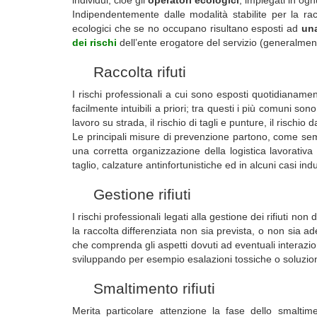
Indipendentemente dalle modalità stabilite per la rac
ecologici che se no occupano risultano esposti ad
una
dei rischi
dell’ente erogatore del servizio (generalmente
Raccolta rifuti
I rischi professionali a cui sono esposti quotidianam
facilmente intuibili a priori; tra questi i più comuni son
lavoro su strada, il rischio di tagli e punture, il rischio
Le principali misure di prevenzione partono, come s
una corretta organizzazione della logistica lavorativa e
taglio, calzature antinfortunistiche ed in alcuni casi indu
Gestione rifiuti
I rischi professionali legati alla gestione dei rifiuti no
la raccolta differenziata non sia prevista, o non sia
che comprenda gli aspetti dovuti ad eventuali interazioni
sviluppando per esempio esalazioni tossiche o soluzioni 
Smaltimento rifiuti
Merita particolare attenzione la fase dello smaltime