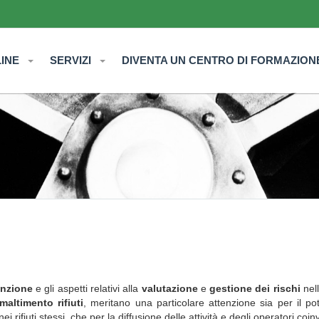
LINE
SERVIZI
DIVENTA UN CENTRO DI FORMAZION
enzione
e gli aspetti relativi alla
valutazione
e
gestione dei rischi
nel
maltimento rifiuti
, meritano una particolare attenzione sia per il po
ei rifiuti stessi, che per la diffusione delle attività e degli operatori coinv