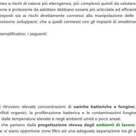
o a rischi di natura più eterogenea, più complessi quindi da valutare
ne e protezione da adottare debbano essere più articolate ed efficient
i esposti sia ai rischi direttamente connessi alla manipolazione delle
he possono svilupparsi, che a quelli connessi con gli impianti di smaltime
semplificativo, i seguenti:
 si ritrovano elevate concentrazioni di
cariche batteriche e fungine
iuti organici; la proliferazione batterica e le contaminazioni fungi
e dalle temperature elevate e negli ambienti umidi o poco areati.
e che partano dalla
progettazione stessa degli
ambienti di lavoro
e vi siano opportune zone filtro ed una adeguata separazione tra gli 