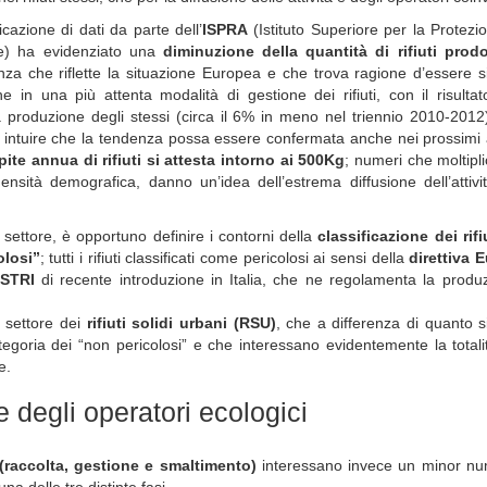
cazione di dati da parte dell’
ISPRA
(Istituto Superiore per la Protezi
le) ha evidenziato una
diminuzione della quantità di rifiuti prodo
za che riflette la situazione Europea e che trova ragione d’essere s
e in una più attenta modalità di gestione dei rifiuti, con il risulta
 produzione degli stessi (circa il 6% in meno nel triennio 2010-2012)
o intuire che la tendenza possa essere confermata anche nei prossimi 
pite annua di rifiuti si attesta intorno ai 500Kg
; numeri che moltipli
nsità demografica, danno un’idea dell’estrema diffusione dell’attivi
el settore, è opportuno definire i contorni della
classificazione dei rifi
olosi”
; tutti i rifiuti classificati come pericolosi ai sensi della
direttiva 
ISTRI
di recente introduzione in Italia, che ne regolamenta la produz
 settore dei
rifiuti solidi urbani (RSU)
, che a differenza di quanto 
oria dei “non pericolosi” e che interessano evidentemente la totalit
e.
e degli operatori ecologici
(raccolta, gestione e smaltimento)
interessano invece un minor nu
na delle tre distinte fasi.