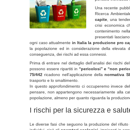
Una recente pubbli
Ricerca Ambienta
capite
, una tenden
crisi economica ch
contenimento nella
presentati lascian
ogni caso attualmente
in Italia la produzione pro ca
la popolazione ed in considerazione della elevata de
conseguenza, dei rischi ad essa connessi.
Prima di entrare nel dettaglio dell’analisi dei rischi d
possono essere ripartiti in
“pericolosi” e “non peric
75/442
ricadono nell’applicazione della
normativa S
trasporto e lo smaltimento.
In questo approfondimento ci occuperemo invece del
pensare, non appartengono necessariamente alla categ
popolazione, almeno per quanto riguarda la produzion
I rischi per la sicurezza e salut
Le diverse fasi che seguono la produzione del rifiuto
individui, cioè gli
operatori ecologici
, impiegati in ognu