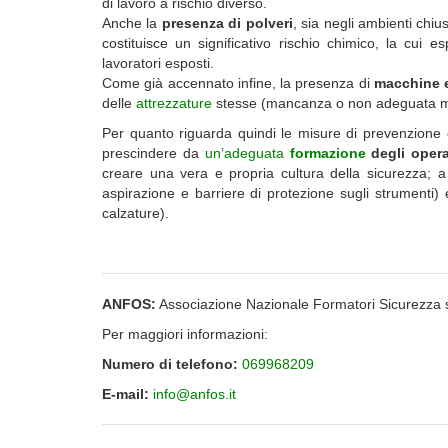
di lavoro a rischio diverso.
Anche la
presenza di polveri
, sia negli ambienti chiu
costituisce un significativo rischio chimico, la cu
lavoratori esposti.
Come già accennato infine, la presenza di
macchine e
delle
attrezzature
stesse (mancanza o non adeguata man
Per quanto riguarda quindi le misure di prevenzione
prescindere da
un’adeguata
formazione
degli opera
creare una vera e propria cultura della sicurezza;
aspirazione e barriere di protezione sugli strumenti) 
calzature).
ANFOS:
Associazione Nazionale Formatori Sicurezza 
Per maggiori informazioni:
Numero di telefono:
069968209
E-mail:
info@anfos.it