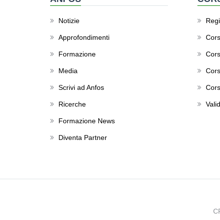
Notizie
Regis
Approfondimenti
Cors
Formazione
Cors
Media
Cors
Scrivi ad Anfos
Cors
Ricerche
Valid
Formazione News
Diventa Partner
C