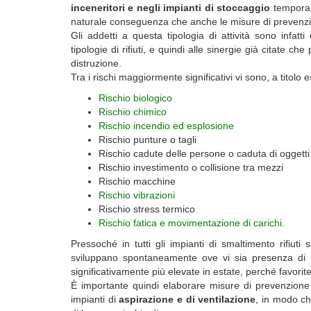
inceneritori e negli impianti di stoccaggio
temporane
naturale conseguenza che anche le misure di prevenzio
Gli addetti a questa tipologia di attività sono infatt
tipologie di rifiuti, e quindi alle sinergie già citate c
distruzione.
Tra i rischi maggiormente significativi vi sono, a titolo e
Rischio biologico
Rischio chimico
Rischio incendio ed esplosione
Rischio punture o tagli
Rischio cadute delle persone o caduta di oggetti
Rischio investimento o collisione tra mezzi
Rischio macchine
Rischio vibrazioni
Rischio stress termico
Rischio fatica e movimentazione di carichi
.
Pressoché in tutti gli impianti di smaltimento rifiuti
sviluppano spontaneamente ove vi sia presenza di rif
significativamente più elevate in estate, perché favorit
È importante quindi elaborare misure di prevenzion
impianti di
aspirazione e di ventilazione
, in modo ch