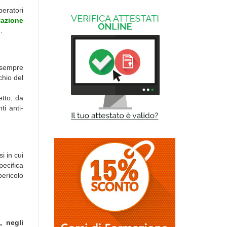
peratori
tazione
.
n sempre
chio del
tto, da
ti anti-
i in cui
pecifica
pericolo
, negli