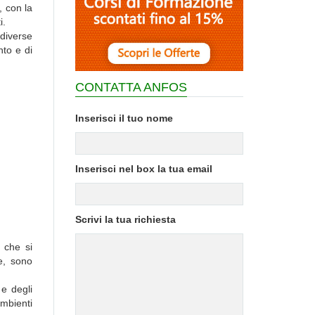
, con la
i.
 diverse
nto e di
CONTATTA ANFOS
Inserisci il tuo nome
Inserisci nel box la tua email
Scrivi la tua richiesta
, che si
ne, sono
e degli
ambienti