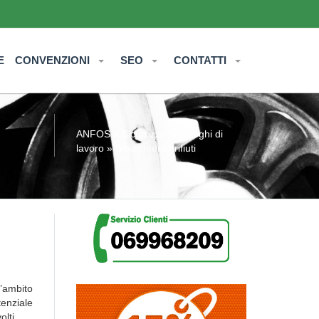
E
CONVENZIONI
SEO
CONTATTI
ANFOS
»
Sicurezza nei luoghi di
lavoro
» Smaltimento rifiuti
l’ambito
tenziale
olti.