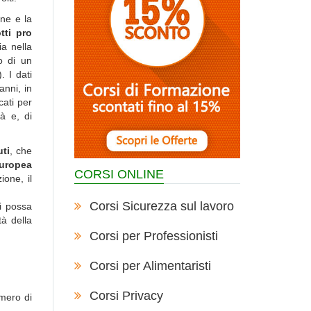
one e la
tti pro
ia nella
to di un
. I dati
anni, in
cati per
tà e, di
uti
, che
Europea
CORSI ONLINE
ione, il
Corsi Sicurezza sul lavoro
si possa
à della
Corsi per Professionisti
Corsi per Alimentaristi
Corsi Privacy
mero di