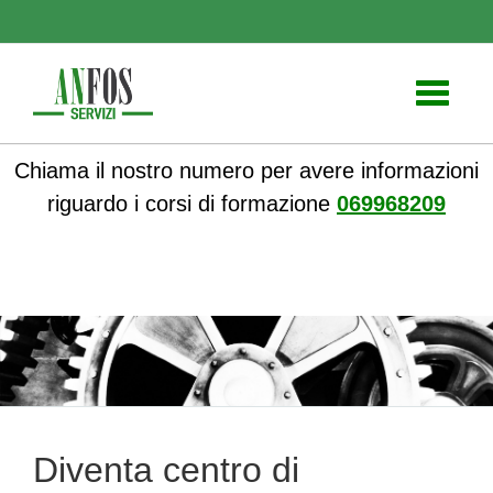
Toggle
navigati
Chiama il nostro numero per avere informazioni
riguardo i corsi di formazione
069968209
ANFOS
» Diventa centro di formazione territoriale
Diventa centro di