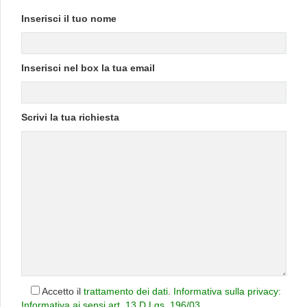
Inserisci il tuo nome
Inserisci nel box la tua email
Scrivi la tua richiesta
Accetto il
trattamento dei dati
.
Informativa sulla privacy:
Informativa ai sensi art. 13 D.Lgs. 196/03
.