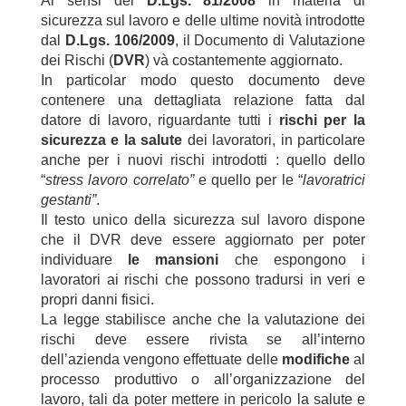
Ai sensi del
D.Lgs. 81/2008
in materia di
sicurezza sul lavoro e delle ultime novità introdotte
dal
D.Lgs. 106/2009
, il Documento di Valutazione
dei Rischi (
DVR
) và costantemente aggiornato.
In particolar modo questo documento deve
contenere una dettagliata relazione fatta dal
datore di lavoro, riguardante tutti i
rischi per la
sicurezza e la salute
dei lavoratori, in particolare
anche per i nuovi rischi introdotti : quello dello
“
stress lavoro correlato”
e quello per le “
lavoratrici
gestanti”
.
Il testo unico della sicurezza sul lavoro dispone
che il DVR deve essere aggiornato per poter
individuare
le mansioni
che espongono i
lavoratori ai rischi che possono tradursi in veri e
propri danni fisici.
La legge stabilisce anche che la valutazione dei
rischi deve essere rivista se all’interno
dell’azienda vengono effettuate delle
modifiche
al
processo produttivo o all’organizzazione del
lavoro, tali da poter mettere in pericolo la salute e