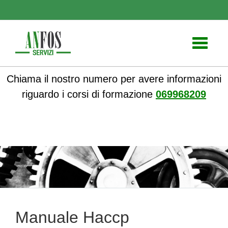
Toggle
navigati
Chiama il nostro numero per avere informazioni
riguardo i corsi di formazione
069968209
ANFOS
» Manuale Haccp Autocontrollo Alimentare
Manuale Haccp