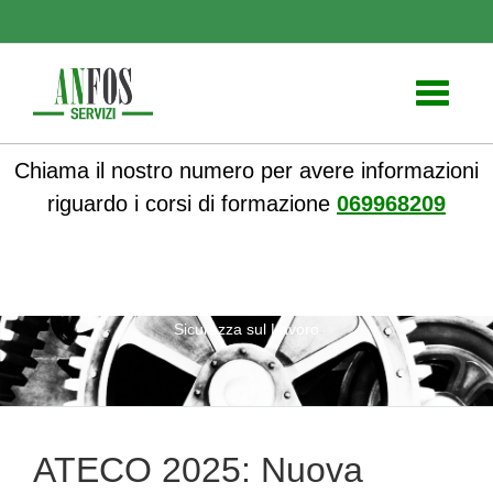
Toggle
navigati
Chiama il nostro numero per avere informazioni
riguardo i corsi di formazione
069968209
ANFOS
» ATECO 2025: Nuova Classificazione e Impatti sulla
Sicurezza sul Lavoro
ATECO 2025: Nuova