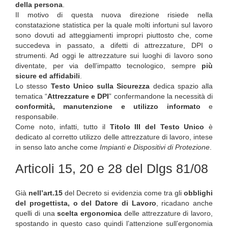
della persona
.
Il motivo di questa nuova direzione risiede nella
constatazione statistica per la quale molti infortuni sul lavoro
sono dovuti ad atteggiamenti impropri piuttosto che, come
succedeva in passato, a difetti di attrezzature, DPI o
strumenti. Ad oggi le attrezzature sui luoghi di lavoro sono
diventate, per via dell’impatto tecnologico, sempre
più
sicure ed affidabili
.
Lo stesso
Testo Unico sulla Sicurezza
dedica spazio alla
tematica “
Attrezzature e DPI
” confermandone la necessità di
conformità, manutenzione e utilizzo informato
e
responsabile.
Come noto, infatti, tutto il
Titolo III del Testo Unico
è
dedicato al corretto utilizzo delle attrezzature di lavoro, intese
in senso lato anche come
Impianti e Dispositivi di Protezione
.
Articoli 15, 20 e 28 del Dlgs 81/08
Già
nell’art.15
del Decreto si evidenzia come tra gli
obblighi
del progettista, o del Datore di Lavoro
, ricadano anche
quelli di una
scelta ergonomica
delle attrezzature di lavoro,
spostando in questo caso quindi l’attenzione sull’ergonomia