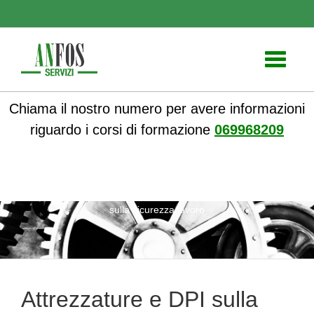
Toggle
navigati
Chiama il nostro numero per avere informazioni
riguardo i corsi di formazione
069968209
ANFOS
»
Sicurezza nei luoghi di lavoro
» Attrezzature e DPI
sulla sicurezza lavoro
Attrezzature e DPI sulla