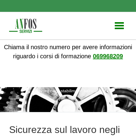
Toggle
navigati
Chiama il nostro numero per avere informazioni
riguardo i corsi di formazione
069968209
ANFOS
»
Sicurezza nei luoghi di lavoro
» Sicurezza sul
lavoro negli stabilimenti balneari
Sicurezza sul lavoro negli