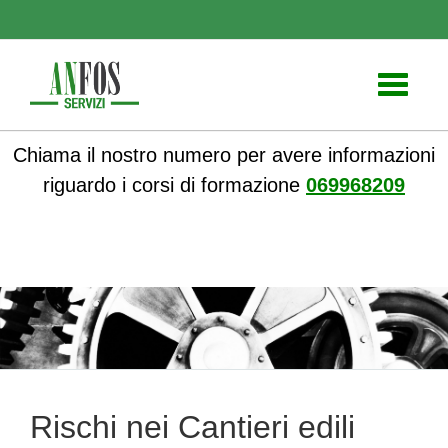
Toggle
navigati
Chiama il nostro numero per avere informazioni
riguardo i corsi di formazione
069968209
ANFOS
»
Media
»
Infografiche
» Rischi nei Cantieri edili
Rischi nei Cantieri edili