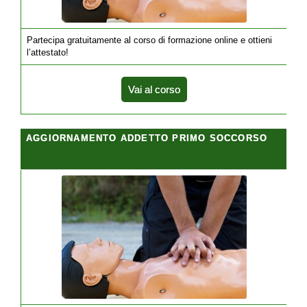
Partecipa gratuitamente al corso di formazione online e ottieni
l’attestato!
Vai al corso
AGGIORNAMENTO ADDETTO PRIMO SOCCORSO