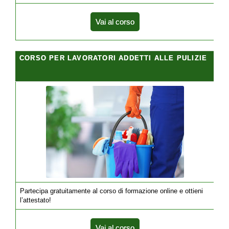
Vai al corso
CORSO PER LAVORATORI ADDETTI ALLE PULIZIE
Partecipa gratuitamente al corso di formazione online e ottieni
l’attestato!
Vai al corso