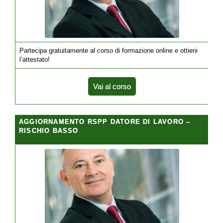
Partecipa gratuitamente al corso di formazione online e ottieni
l’attestato!
Vai al corso
AGGIORNAMENTO RSPP DATORE DI LAVORO –
RISCHIO BASSO