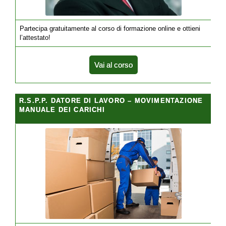
Partecipa gratuitamente al corso di formazione online e ottieni
l’attestato!
Vai al corso
R.S.P.P. DATORE DI LAVORO – MOVIMENTAZIONE
MANUALE DEI CARICHI