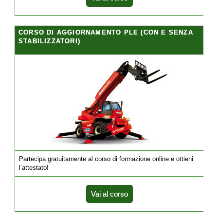
CORSO DI AGGIORNAMENTO PLE (CON E SENZA
STABILIZZATORI)
Partecipa gratuitamente al corso di formazione online e ottieni
l’attestato!
Vai al corso