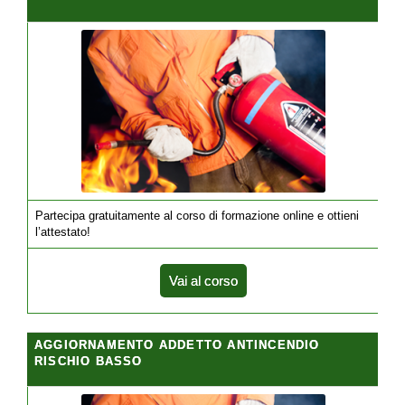
Partecipa gratuitamente al corso di formazione online e ottieni
l’attestato!
Vai al corso
AGGIORNAMENTO ADDETTO ANTINCENDIO
RISCHIO BASSO