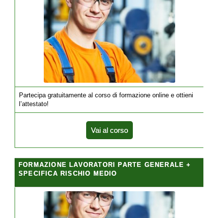
Partecipa gratuitamente al corso di formazione online e ottieni
l’attestato!
Vai al corso
FORMAZIONE LAVORATORI PARTE GENERALE +
SPECIFICA RISCHIO MEDIO