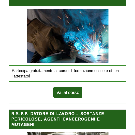
Partecipa gratuitamente al corso di formazione online e ottieni
l’attestato!
Vai al corso
R.S.P.P. DATORE DI LAVORO – SOSTANZE
PERICOLOSE, AGENTI CANCEROGENI E
MUTAGENI