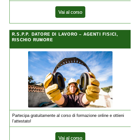
Vai al corso
R.S.P.P. DATORE DI LAVORO – AGENTI FISICI,
RISCHIO RUMORE
Partecipa gratuitamente al corso di formazione online e ottieni
l’attestato!
Vai al corso