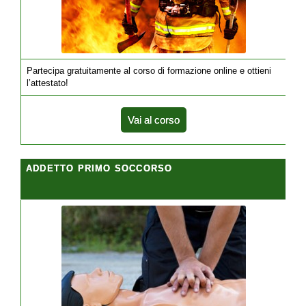
Partecipa gratuitamente al corso di formazione online e ottieni
l’attestato!
Vai al corso
ADDETTO PRIMO SOCCORSO