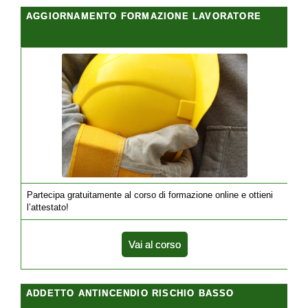
AGGIORNAMENTO FORMAZIONE LAVORATORE
Partecipa gratuitamente al corso di formazione online e ottieni
l’attestato!
Vai al corso
ADDETTO ANTINCENDIO RISCHIO BASSO