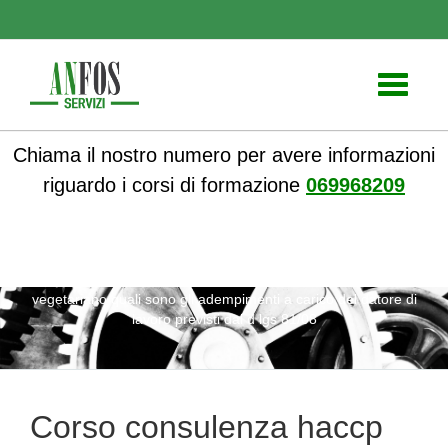
Toggle
navigati
Chiama il nostro numero per avere informazioni
riguardo i corsi di formazione
069968209
ANFOS
»
Formazione
» Corso consulenza haccp ristorante
vegetariano quali sono gli adempimenti a carico del datore di
lavoro previsti dal d lgs 81/08
Corso consulenza haccp