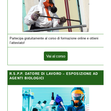
Partecipa gratuitamente al corso di formazione online e ottieni
l’attestato!
Vai al corso
R.S.P.P. DATORE DI LAVORO – ESPOSIZIONE AD
AGENTI BIOLOGICI