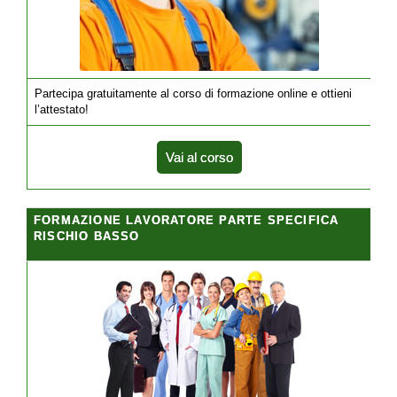
Partecipa gratuitamente al corso di formazione online e ottieni
l’attestato!
Vai al corso
FORMAZIONE LAVORATORE PARTE SPECIFICA
RISCHIO BASSO