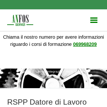
Toggle
navigati
Chiama il nostro numero per avere informazioni
riguardo i corsi di formazione
069968209
ANFOS
»
Corsi online
»
Corsi Sicurezza sul lavoro
» RSPP
Datore di Lavoro integrazioni rischi specifici
RSPP Datore di Lavoro