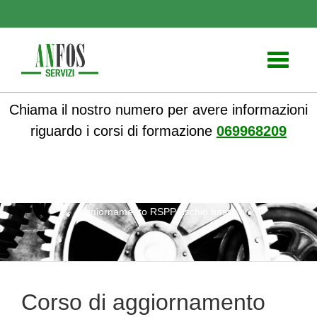
Toggle
navigati
Chiama il nostro numero per avere informazioni
riguardo i corsi di formazione
069968209
ANFOS
»
Corsi online
»
Corsi Sicurezza sul lavoro
» Corso di
aggiornamento RSPP rischio basso
Corso di aggiornamento