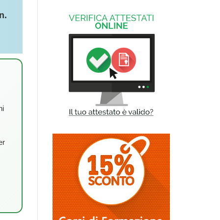
n.
ni
er