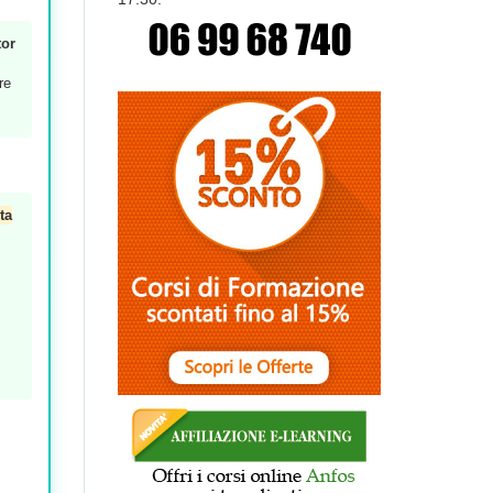
tor
re
ta