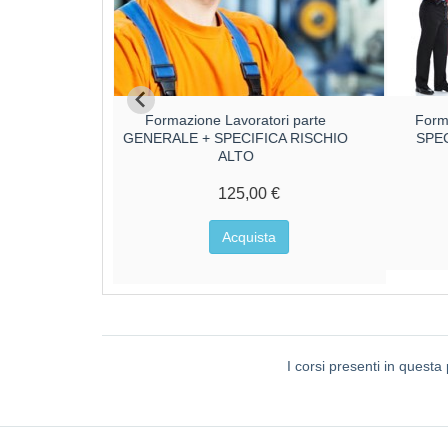
ri parte
Formazione Lavoratori parte
Form
CA RISCHIO
GENERALE + SPECIFICA RISCHIO
SPE
ALTO
€
125,00 €
a
Acquista
I corsi presenti in quest