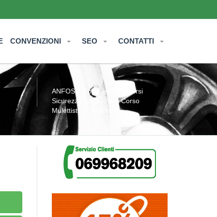
E
CONVENZIONI
SEO
CONTATTI
ANFOS
»
Corsi online
»
Corsi
Sicurezza sul lavoro
» Corso
Mulettisti – Carrellisti