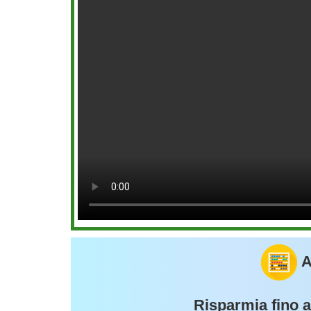
A
Risparmia fino 