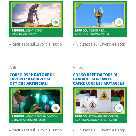
Sicurezza sul Lavoro e Haccp
Sicurezza sul Lavoro e Haccp
Anfos.it
Anfos.it
CORSO RSPP DATORE DI
CORSO RSPP DATORE DI
LAVORO : RADIAZIONI
LAVORO : SOSTANZE
OTTICHE ARTIFICIALI
CANCEROGENI E MUTAGENI
Sicurezza sul Lavoro e Haccp
Sicurezza sul Lavoro e Haccp