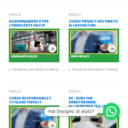
Anfos.it
Anfos.it
AGGIORNAMENTO PER
CORSO PRIVACY DESTINATO
CONSULENTE HACCP
AI LAVORATORI
Sicurezza sul Lavoro e Haccp
Sicurezza sul Lavoro e Haccp
Anfos.it
Anfos.it
CORSO RESPONSABILE E
DE - KURS FüR
TITOLARE PRIVACY
ARBEITNEHMER -
ALLGEMEINER TEIL (4
STUNDEN)
Hai bisogno di aiuto?