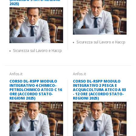
2025)
Sicurezza sul Lavoro e Haccp
Sicurezza sul Lavoro e Haccp
Anfos.it
Anfos.it
CORSO DL-RSPP MODULO
CORSO DL-RSPP MODULO
INTEGRATIVO 4 CHIMICO-
INTEGRATIVO 2 PESCA E
PETROLCHIMICO ATECO C 16
ACQUACOLTURA ATECO A 03
ORE (ACCORDO STATO-
- 12 ORE (ACCORDO STATO-
REGIONI 2025)
REGIONI 2025)