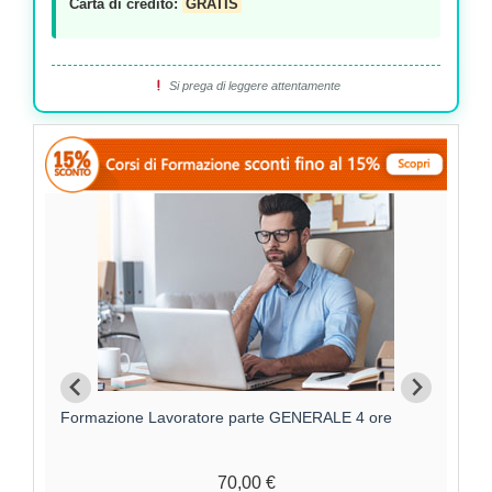
Carta di credito:
GRATIS
Si prega di leggere attentamente
Formazione Lavoratore parte GENERALE 4 ore
F
70,00 €