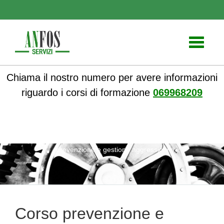
Toggle
navigati
Chiama il nostro numero per avere informazioni
riguardo i corsi di formazione
069968209
ANFOS
»
Corsi online
»
Corsi Sicurezza sul lavoro
» Corso
prevenzione e gestione aggressioni
Corso prevenzione e