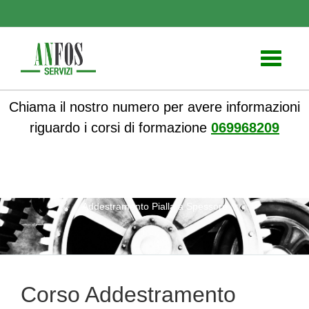
Toggle
navigati
Chiama il nostro numero per avere informazioni
riguardo i corsi di formazione
069968209
ANFOS
»
Corsi online
»
Corsi Sicurezza sul lavoro
» Corso
Addestramento Pialla a Spessore
Corso Addestramento