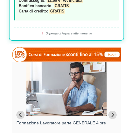
Contrassegno:
12,00 € IVA inclusa
Bonifico bancario:
GRATIS
Carta di credito:
GRATIS
Si prega di leggere attentamente
Formazione Lavoratore parte GENERALE 4 ore
F