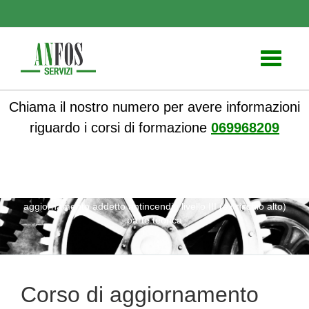
Toggle
navigati
Chiama il nostro numero per avere informazioni
riguardo i corsi di formazione
069968209
ANFOS
»
Corsi online
»
Corsi Sicurezza sul lavoro
» Corso di
aggiornamento addetto antincendio livello III (ex rischio alto)
parte teorica
Corso di aggiornamento