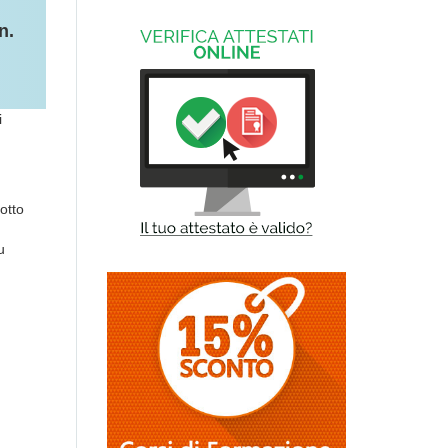
n.
i
otto
u