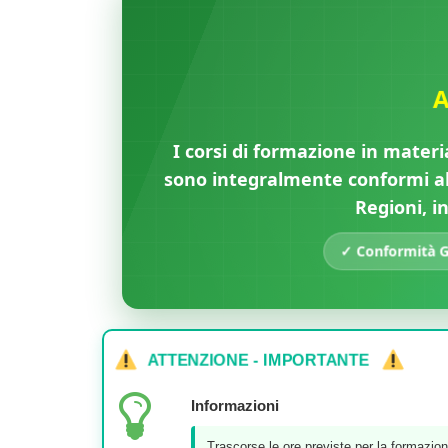
A
I corsi di formazione in materi
sono integralmente conformi all
Regioni, i
✓ Conformità Ga
ATTENZIONE - IMPORTANTE
Informazioni
Trascorse le ore previste per la formazion