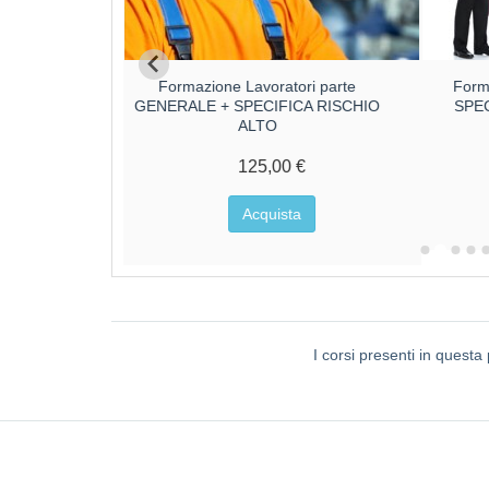
ri parte
Formazione Lavoratori parte
Form
CA RISCHIO
GENERALE + SPECIFICA RISCHIO
SPE
ALTO
€
125,00 €
a
Acquista
I corsi presenti in quest