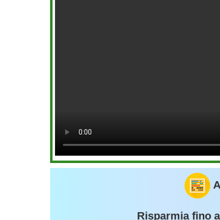
A
Risparmia fino 