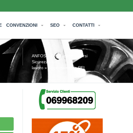
E
CONVENZIONI
SEO
CONTATTI
ANFOS
»
Corsi online
»
Corsi
Sicurezza sul
lavoro
» Aggiornamento PEI