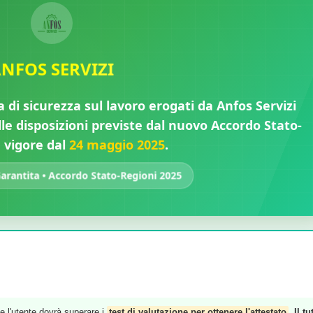
✓
NFOS SERVIZI
a di sicurezza sul lavoro erogati da Anfos Servizi
e disposizioni previste dal nuovo Accordo Stato-
n vigore dal
24 maggio 2025
.
rantita • Accordo Stato-Regioni 2025
e l'utente dovrà superare i
test di valutazione per ottenere l'attestato
.
Il tu