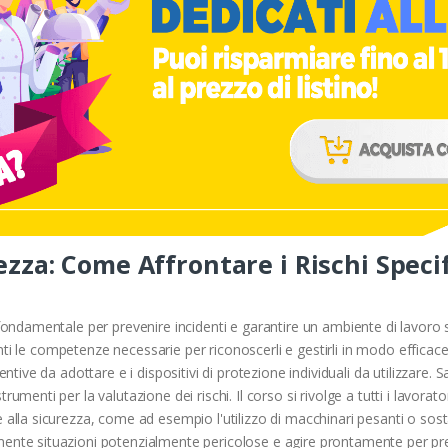
zza: Come Affrontare i Rischi Specif
fondamentale per prevenire incidenti e garantire un ambiente di lavoro si
panti le competenze necessarie per riconoscerli e gestirli in modo efficac
ntive da adottare e i dispositivi di protezione individuali da utilizzare. 
umenti per la valutazione dei rischi. Il corso si rivolge a tutti i lavora
 alla sicurezza, come ad esempio l'utilizzo di macchinari pesanti o sos
mente situazioni potenzialmente pericolose e agire prontamente per pr