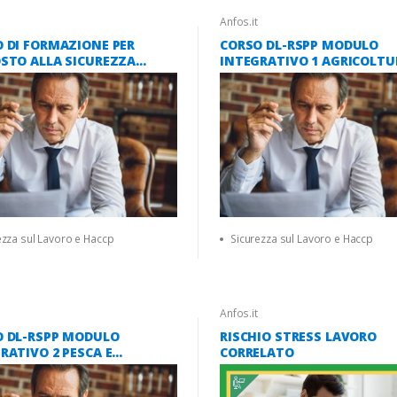
Anfos.it
 DI FORMAZIONE PER
CORSO DL-RSPP MODULO
STO ALLA SICUREZZA
INTEGRATIVO 1 AGRICOLTU
VO ACCORDO STATO
SILVICOLTURA E ZOOTECNI
NI 2025)
ATECO A 01-02 16 ORE (ACC
STATO-REGIONI 2025)
ezza sul Lavoro e Haccp
Sicurezza sul Lavoro e Haccp
Anfos.it
O DL-RSPP MODULO
RISCHIO STRESS LAVORO
RATIVO 2 PESCA E
CORRELATO
COLTURA ATECO A 03 - 12
ACCORDO STATO-REGIONI