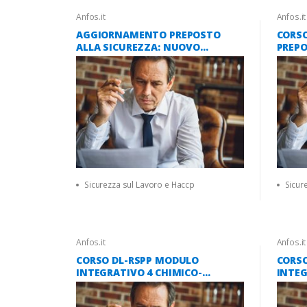
Anfos.it
Anfos.it
AGGIORNAMENTO PREPOSTO
CORSO
ALLA SICUREZZA: NUOVO
PREPO
ACCORDO STATO REGIONI 2025
(NUO
REGIO
Sicurezza sul Lavoro e Haccp
Sicur
Anfos.it
Anfos.it
CORSO DL-RSPP MODULO
CORS
INTEGRATIVO 4 CHIMICO-
INTEG
PETROLCHIMICO ATECO C 16 ORE
ACQUA
(ACCORDO STATO-REGIONI 2025)
ORE (