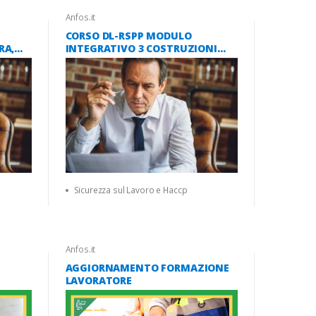
Anfos.it
CORSO DL-RSPP MODULO
RA,
INTEGRATIVO 3 COSTRUZIONI
A
ATECO F 16 ORE (ACCORDO
ORDO
STATO-REGIONI 2025)
Sicurezza sul Lavoro e Haccp
Anfos.it
AGGIORNAMENTO FORMAZIONE
LAVORATORE