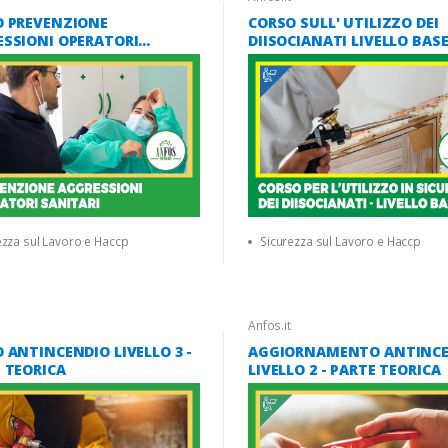
O PREVENZIONE
CORSO SULL' UTILIZZO DEI
SSIONI OPERATORI
DIISOCIANATI LIVELLO BAS
ARI
ezza sul Lavoro e Haccp
Sicurezza sul Lavoro e Haccp
Anfos.it
 ANTINCENDIO LIVELLO 3 -
AGGIORNAMENTO ANTINC
 TEORICA
LIVELLO 2 - PARTE TEORICA