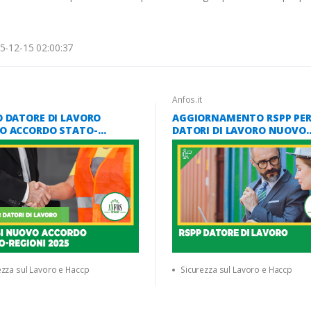
5-12-15 02:00:37
Anfos.it
 DATORE DI LAVORO
AGGIORNAMENTO RSPP PE
O ACCORDO STATO-
DATORI DI LAVORO NUOVO
NI 2025 MODULO CANTIERI
ACCORDO STATO REGIONI 2
)
ezza sul Lavoro e Haccp
Sicurezza sul Lavoro e Haccp