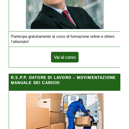
Partecipa gratuitamente al corso di formazione online e ottieni
l’attestato!
Vai al corso
R.S.P.P. DATORE DI LAVORO – MOVIMENTAZIONE
MANUALE DEI CARICHI