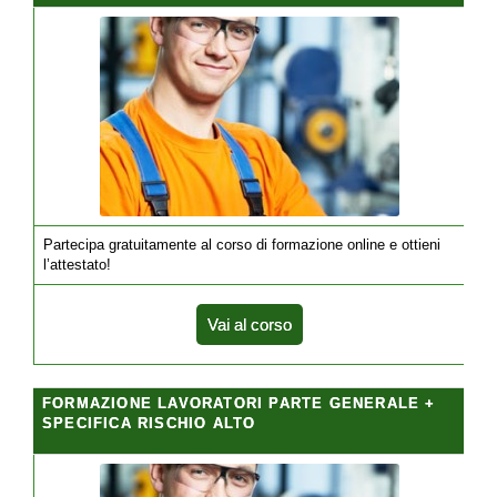
Partecipa gratuitamente al corso di formazione online e ottieni
l’attestato!
Vai al corso
FORMAZIONE LAVORATORI PARTE GENERALE +
SPECIFICA RISCHIO ALTO