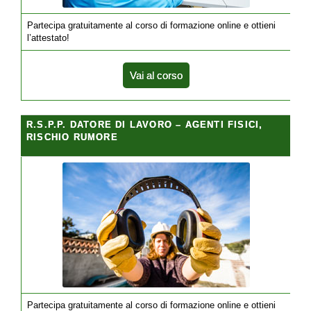
Partecipa gratuitamente al corso di formazione online e ottieni
l’attestato!
Vai al corso
R.S.P.P. DATORE DI LAVORO – AGENTI FISICI,
RISCHIO RUMORE
Partecipa gratuitamente al corso di formazione online e ottieni