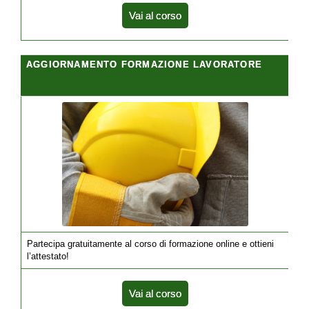
Vai al corso
AGGIORNAMENTO FORMAZIONE LAVORATORE
Partecipa gratuitamente al corso di formazione online e ottieni
l’attestato!
Vai al corso