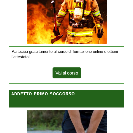
Partecipa gratuitamente al corso di formazione online e ottieni
l’attestato!
Vai al corso
ADDETTO PRIMO SOCCORSO