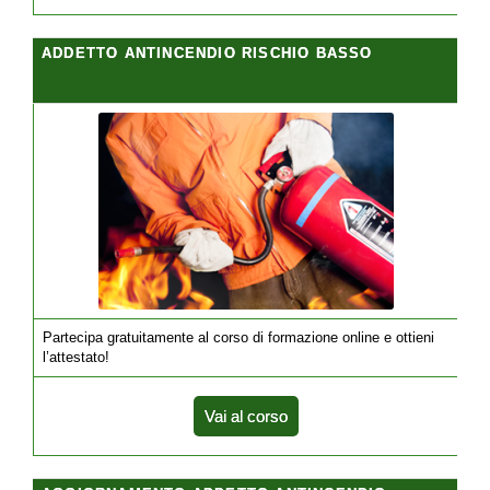
ADDETTO ANTINCENDIO RISCHIO BASSO
Partecipa gratuitamente al corso di formazione online e ottieni
l’attestato!
Vai al corso