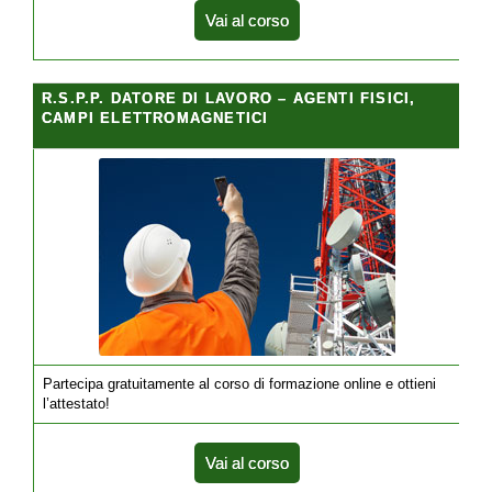
Vai al corso
R.S.P.P. DATORE DI LAVORO – AGENTI FISICI,
CAMPI ELETTROMAGNETICI
Partecipa gratuitamente al corso di formazione online e ottieni
l’attestato!
Vai al corso