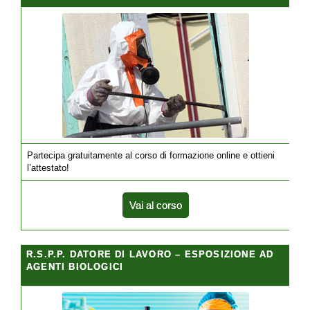
Partecipa gratuitamente al corso di formazione online e ottieni
l’attestato!
Vai al corso
R.S.P.P. DATORE DI LAVORO – ESPOSIZIONE AD
AGENTI BIOLOGICI