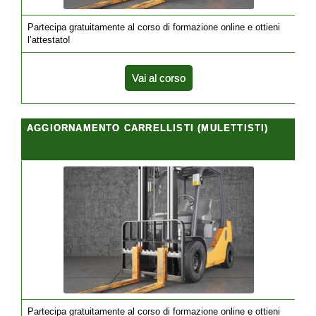
Partecipa gratuitamente al corso di formazione online e ottieni
l’attestato!
Vai al corso
AGGIORNAMENTO CARRELLISTI (MULETTISTI)
Partecipa gratuitamente al corso di formazione online e ottieni