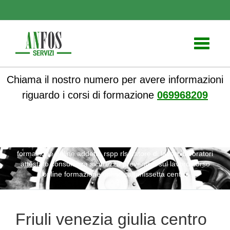
Toggle
navigati
Chiama il nostro numero per avere informazioni
riguardo i corsi di formazione
069968209
ANFOS
»
Formazione
» Friuli venezia giulia centro
formazione online addetto rspp rls datore di lavoro lavoratori
attestato consulenza sicurezza preventivo sul lavoro corso
online formazione online caltanissetta centro
Friuli venezia giulia centro