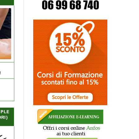
!
 PLE
RI)