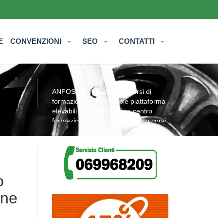
E
CONVENZIONI
SEO
CONTATTI
ANFOS
»
Formazione
» Corsi di
formazione patentino ple piattaforma
elevabili toscana cosenza centro
formazione sicurezza sul lavoro corsi
online formazione cremona centro
formazione online sicurezza sul
lavoro corsi
o
ine