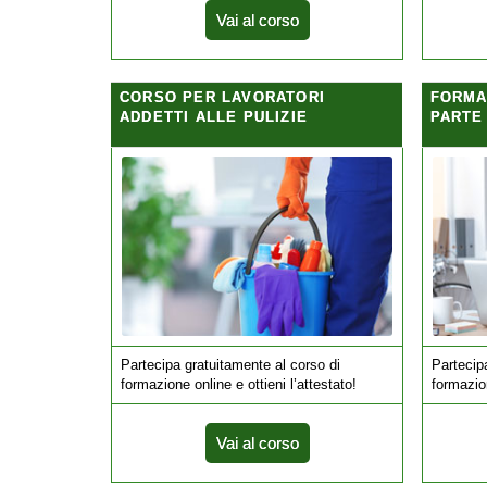
Vai al corso
CORSO PER LAVORATORI
FORMA
ADDETTI ALLE PULIZIE
PARTE
Partecipa gratuitamente al corso di
Partecip
formazione online e ottieni l’attestato!
formazion
Vai al corso