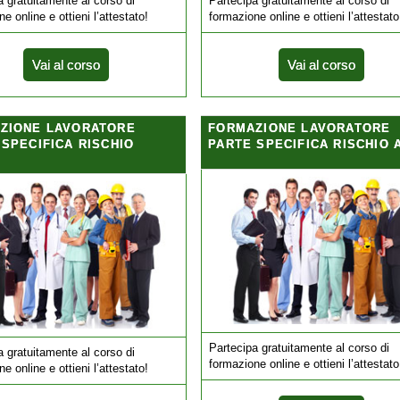
a gratuitamente al corso di
Partecipa gratuitamente al corso di
e online e ottieni l’attestato!
formazione online e ottieni l’attestato
Vai al corso
Vai al corso
ZIONE LAVORATORE
FORMAZIONE LAVORATORE
 SPECIFICA RISCHIO
PARTE SPECIFICA RISCHIO 
Partecipa gratuitamente al corso di
a gratuitamente al corso di
formazione online e ottieni l’attestato
e online e ottieni l’attestato!