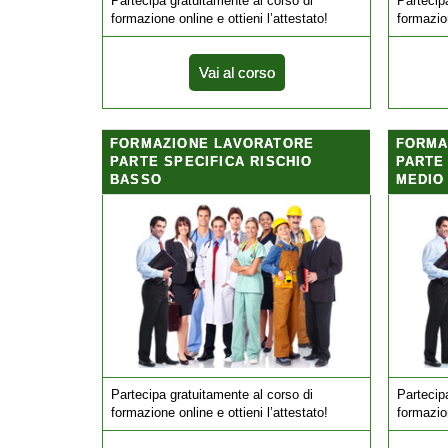
Partecipa gratuitamente al corso di
Partecip
formazione online e ottieni l’attestato!
formazion
Vai al corso
FORMAZIONE LAVORATORE
FORMA
PARTE SPECIFICA RISCHIO
PARTE
BASSO
MEDIO
Partecipa gratuitamente al corso di
Partecip
formazione online e ottieni l’attestato!
formazion