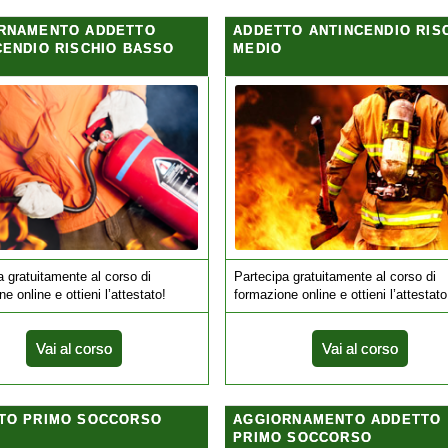
RNAMENTO ADDETTO
ADDETTO ANTINCENDIO RIS
CENDIO RISCHIO BASSO
MEDIO
a gratuitamente al corso di
Partecipa gratuitamente al corso di
e online e ottieni l’attestato!
formazione online e ottieni l’attestato
Vai al corso
Vai al corso
TO PRIMO SOCCORSO
AGGIORNAMENTO ADDETTO
PRIMO SOCCORSO