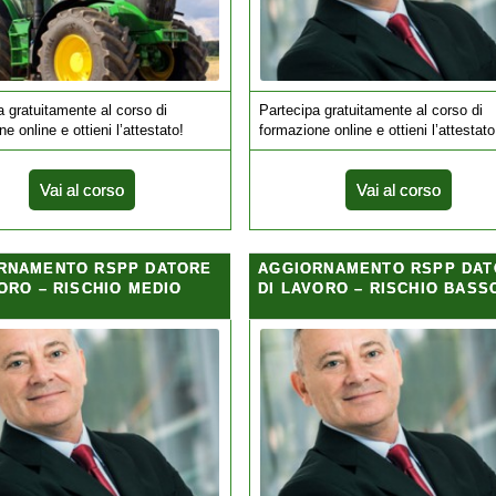
a gratuitamente al corso di
Partecipa gratuitamente al corso di
e online e ottieni l’attestato!
formazione online e ottieni l’attestato
Vai al corso
Vai al corso
RNAMENTO RSPP DATORE
AGGIORNAMENTO RSPP DAT
ORO – RISCHIO MEDIO
DI LAVORO – RISCHIO BASS