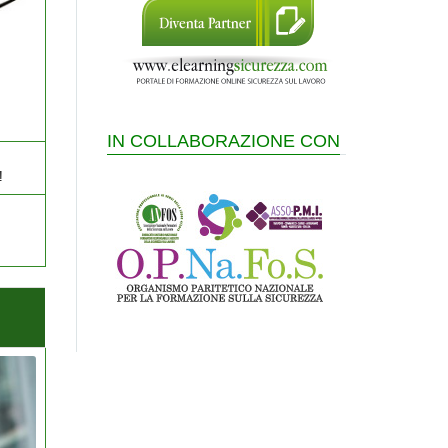
IN COLLABORAZIONE CON
!