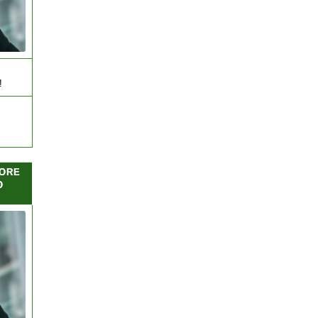
!
ORE
O