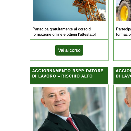
Partecipa gratuitamente al corso di
Partecip
formazione online e ottieni l’attestato!
formazion
Vai al corso
AGGIORNAMENTO RSPP DATORE
AGGIO
DI LAVORO – RISCHIO ALTO
DI LAV