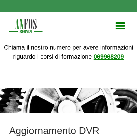
Toggle
navigati
Chiama il nostro numero per avere informazioni
riguardo i corsi di formazione
069968209
ANFOS
»
Formazione
» Aggiornamento DVR Standardizzato
Aggiornamento DVR