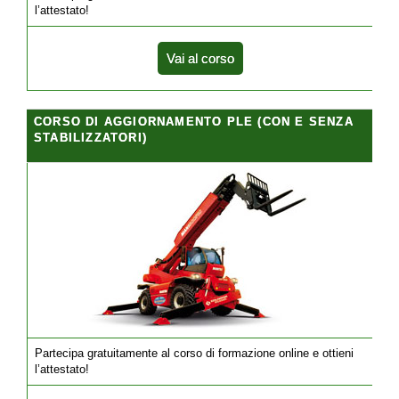
l’attestato!
Vai al corso
CORSO DI AGGIORNAMENTO PLE (CON E SENZA
STABILIZZATORI)
Partecipa gratuitamente al corso di formazione online e ottieni
l’attestato!