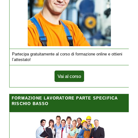
Partecipa gratuitamente al corso di formazione online e ottieni
l’attestato!
Vai al corso
FORMAZIONE LAVORATORE PARTE SPECIFICA
RISCHIO BASSO