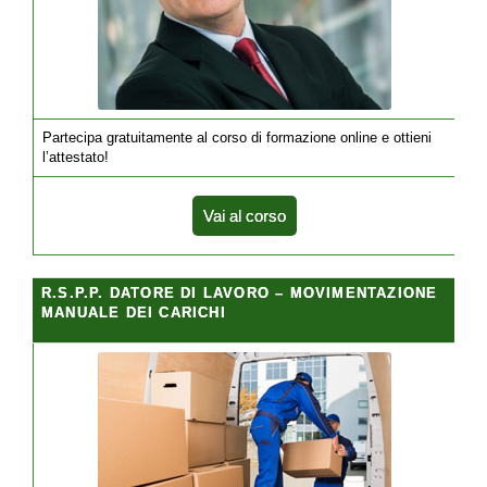
Partecipa gratuitamente al corso di formazione online e ottieni
l’attestato!
Vai al corso
R.S.P.P. DATORE DI LAVORO – MOVIMENTAZIONE
MANUALE DEI CARICHI