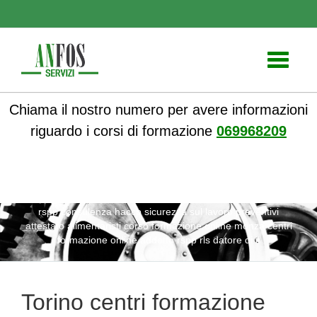
Toggle
navigati
Chiama il nostro numero per avere informazioni
riguardo i corsi di formazione
069968209
ANFOS
»
Formazione
» Torino centri formazione formatore
rspp consulenza haccp sicurezza sul lavoro preventivi
attestato alimentaristi corso formazione online monza centri
formazione online addetto rspp rls datore di il
Torino centri formazione