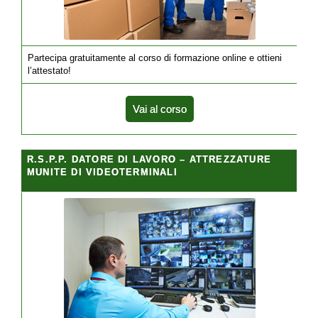
Partecipa gratuitamente al corso di formazione online e ottieni
l’attestato!
Vai al corso
R.S.P.P. DATORE DI LAVORO – ATTREZZATURE
MUNITE DI VIDEOTERMINALI