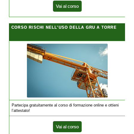
Vai al corso
CORSO RISCHI NELL’USO DELLA GRU A TORRE
Partecipa gratuitamente al corso di formazione online e ottieni
l’attestato!
Vai al corso