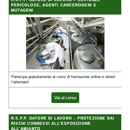
PERICOLOSE, AGENTI CANCEROGENI E
MUTAGENI
Partecipa gratuitamente al corso di formazione online e ottieni
l’attestato!
Vai al corso
R.S.P.P. DATORE DI LAVORO – PROTEZIONE DAI
RISCHI CONNESSI ALL’ESPOSIZIONE
ALL’AMIANTO