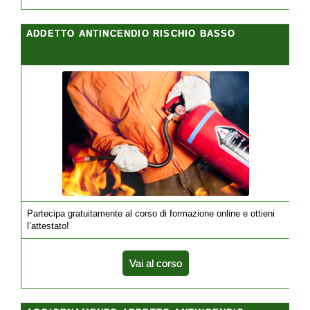
ADDETTO ANTINCENDIO RISCHIO BASSO
Partecipa gratuitamente al corso di formazione online e ottieni
l’attestato!
Vai al corso