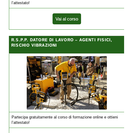
l’attestato!
Vai al corso
R.S.P.P. DATORE DI LAVORO – AGENTI FISICI,
RISCHIO VIBRAZIONI
Partecipa gratuitamente al corso di formazione online e ottieni
l’attestato!