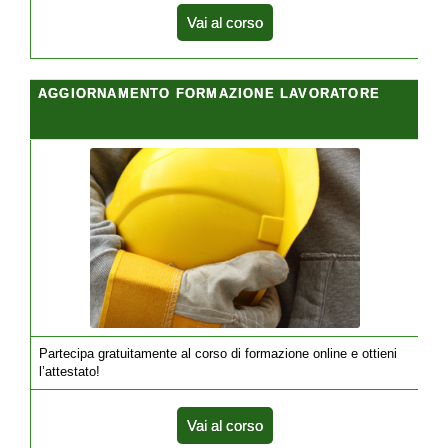
Vai al corso
AGGIORNAMENTO FORMAZIONE LAVORATORE
Partecipa gratuitamente al corso di formazione online e ottieni
l’attestato!
Vai al corso