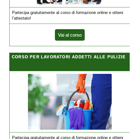
Partecipa gratuitamente al corso di formazione online e ottieni
l’attestato!
Vai al corso
CORSO PER LAVORATORI ADDETTI ALLE PULIZIE
Partecipa gratuitamente al corso di formazione online e ottieni