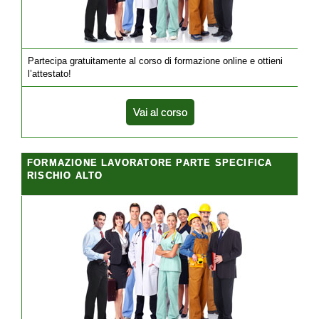
Partecipa gratuitamente al corso di formazione online e ottieni
l’attestato!
Vai al corso
FORMAZIONE LAVORATORE PARTE SPECIFICA
RISCHIO ALTO