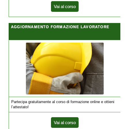
Vai al corso
AGGIORNAMENTO FORMAZIONE LAVORATORE
Partecipa gratuitamente al corso di formazione online e ottieni
l’attestato!
Vai al corso