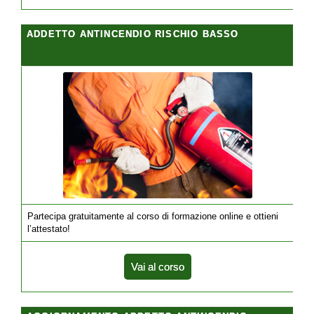
ADDETTO ANTINCENDIO RISCHIO BASSO
Partecipa gratuitamente al corso di formazione online e ottieni
l’attestato!
Vai al corso