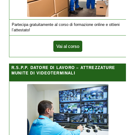
Partecipa gratuitamente al corso di formazione online e ottieni
l’attestato!
Vai al corso
R.S.P.P. DATORE DI LAVORO – ATTREZZATURE
MUNITE DI VIDEOTERMINALI