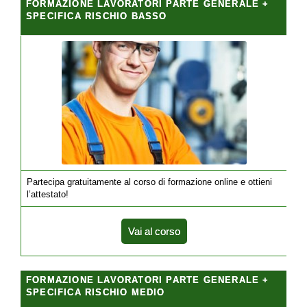
FORMAZIONE LAVORATORI PARTE GENERALE +
SPECIFICA RISCHIO BASSO
Partecipa gratuitamente al corso di formazione online e ottieni
l’attestato!
Vai al corso
FORMAZIONE LAVORATORI PARTE GENERALE +
SPECIFICA RISCHIO MEDIO