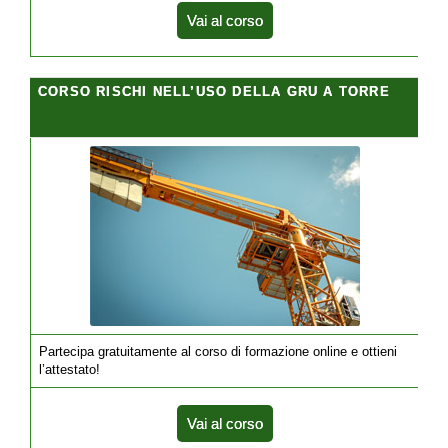
Vai al corso
CORSO RISCHI NELL’USO DELLA GRU A TORRE
Partecipa gratuitamente al corso di formazione online e ottieni
l’attestato!
Vai al corso