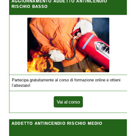
AGGIORNAMENTO ADDETTO ANTINCENDIO
RISCHIO BASSO
Partecipa gratuitamente al corso di formazione online e ottieni
l’attestato!
Vai al corso
ADDETTO ANTINCENDIO RISCHIO MEDIO