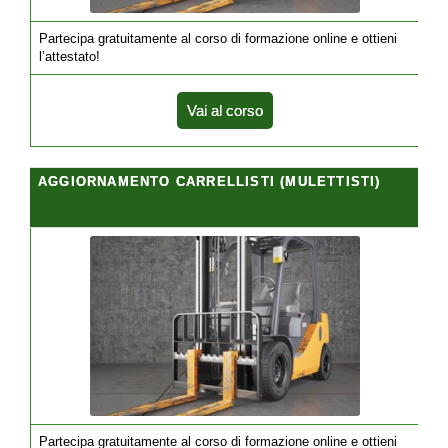
Partecipa gratuitamente al corso di formazione online e ottieni
l’attestato!
Vai al corso
AGGIORNAMENTO CARRELLISTI (MULETTISTI)
Partecipa gratuitamente al corso di formazione online e ottieni