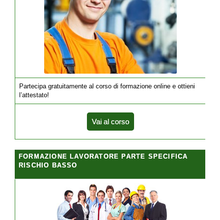
Partecipa gratuitamente al corso di formazione online e ottieni
l’attestato!
Vai al corso
FORMAZIONE LAVORATORE PARTE SPECIFICA
RISCHIO BASSO