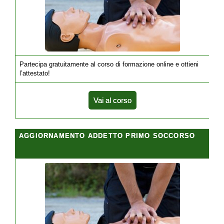
Partecipa gratuitamente al corso di formazione online e ottieni
l’attestato!
Vai al corso
AGGIORNAMENTO ADDETTO PRIMO SOCCORSO