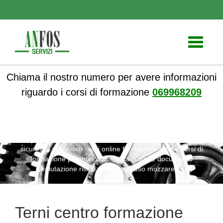
Toggle
navigati
Chiama il nostro numero per avere informazioni
riguardo i corsi di formazione
069968209
ANFOS
»
Formazione
» Terni centro formazione online
sicurezza sul lavoro corsi online formazione online corsi di
formazione patentino mulettista crotone documento
valutazione rischi online ingrosso mozzarelle
Terni centro formazione