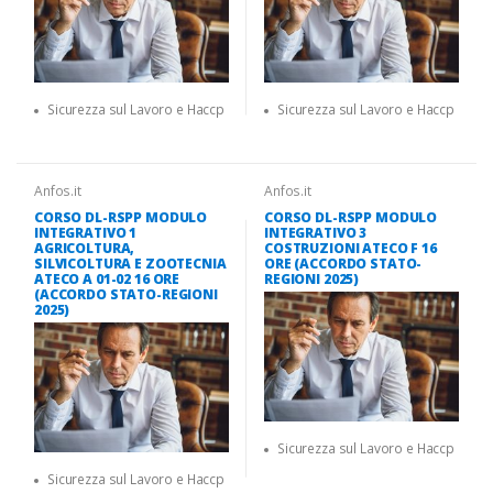
Sicurezza sul Lavoro e Haccp
Sicurezza sul Lavoro e Haccp
Anfos.it
Anfos.it
CORSO DL-RSPP MODULO
CORSO DL-RSPP MODULO
INTEGRATIVO 1
INTEGRATIVO 3
AGRICOLTURA,
COSTRUZIONI ATECO F 16
SILVICOLTURA E ZOOTECNIA
ORE (ACCORDO STATO-
ATECO A 01-02 16 ORE
REGIONI 2025)
(ACCORDO STATO-REGIONI
2025)
Sicurezza sul Lavoro e Haccp
Sicurezza sul Lavoro e Haccp