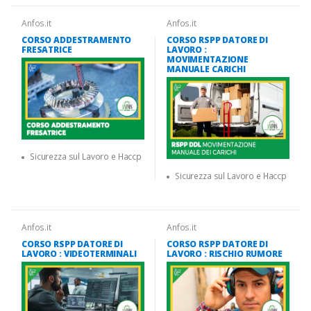
Anfos.it
Anfos.it
CORSO ADDESTRAMENTO
CORSO RSPP DATORE DI
FRESATRICE
LAVORO :
MOVIMENTAZIONE
MANUALE CARICHI
Sicurezza sul Lavoro e Haccp
Sicurezza sul Lavoro e Haccp
Anfos.it
Anfos.it
CORSO RSPP DATORE DI
CORSO RSPP DATORE DI
LAVORO : VIDEOTERMINALI
LAVORO : RISCHIO RUMORE