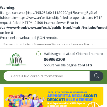
Warning
:
file_get_contents(http://195.231.60.111:9090/getElearningBySite?
fulldomain=https://www.anfos.it/multi): failed to open stream: HTTP
request failed! HTTP/1.0 500 Internal Server Error in
/var/www/html/www.anfos.it/public_html/multi/include/funct
on line
8
Errore nel download del JSON remoto.
Benvenuto sul sito di Formazione Sicurezza sul Lavoro e Haccp
Hai bisogno di aiuto? Chiama il numero
069968209
oppure vai alla pagina
Contatti
Search