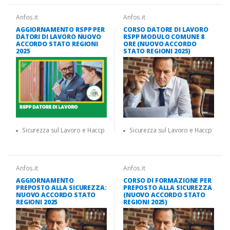
Anfos.it
Anfos.it
AGGIORNAMENTO RSPP PER
CORSO DATORE DI LAVORO
DATORI DI LAVORO NUOVO
RSPP MODULO COMUNE 8
ACCORDO STATO REGIONI
ORE (NUOVO ACCORDO
2025
STATO REGIONI 2025)
Sicurezza sul Lavoro e Haccp
Sicurezza sul Lavoro e Haccp
Anfos.it
Anfos.it
AGGIORNAMENTO
CORSO DI FORMAZIONE PER
PREPOSTO ALLA SICUREZZA:
PREPOSTO ALLA SICUREZZA
NUOVO ACCORDO STATO
(NUOVO ACCORDO STATO
REGIONI 2025
REGIONI 2025)