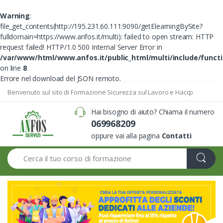
Warning
:
file_get_contents(http://195.231.60.111:9090/getElearningBySite?
fulldomain=https://www.anfos.it/multi): failed to open stream: HTTP
request failed! HTTP/1.0 500 Internal Server Error in
/var/www/html/www.anfos.it/public_html/multi/include/funct
on line
8
Errore nel download del JSON remoto.
Benvenuto sul sito di Formazione Sicurezza sul Lavoro e Haccp
Hai bisogno di aiuto? Chiama il numero
069968209
oppure vai alla pagina
Contatti
Search