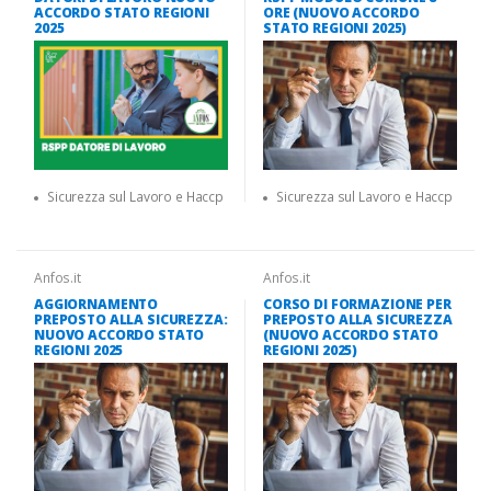
ACCORDO STATO REGIONI
ORE (NUOVO ACCORDO
2025
STATO REGIONI 2025)
Sicurezza sul Lavoro e Haccp
Sicurezza sul Lavoro e Haccp
Anfos.it
Anfos.it
AGGIORNAMENTO
CORSO DI FORMAZIONE PER
PREPOSTO ALLA SICUREZZA:
PREPOSTO ALLA SICUREZZA
NUOVO ACCORDO STATO
(NUOVO ACCORDO STATO
REGIONI 2025
REGIONI 2025)