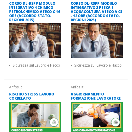
CORSO DL-RSPP MODULO
CORSO DL-RSPP MODULO
INTEGRATIVO 4 CHIMICO-
INTEGRATIVO 2 PESCA E
PETROLCHIMICO ATECO C 16
ACQUACOLTURA ATECO A 03
ORE (ACCORDO STATO-
- 12 ORE (ACCORDO STATO-
REGIONI 2025)
REGIONI 2025)
Sicurezza sul Lavoro e Haccp
Sicurezza sul Lavoro e Haccp
Anfos.it
Anfos.it
RISCHIO STRESS LAVORO
AGGIORNAMENTO
CORRELATO
FORMAZIONE LAVORATORE