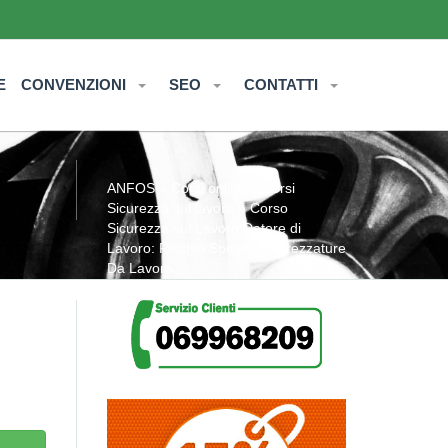
E
CONVENZIONI
SEO
CONTATTI
ANFOS
»
Corsi online
»
Corsi
Sicurezza sul lavoro
» Corso
Sicurezza sul Lavoro Datore di
Lavoro: Rischio Specifico Attrezzature
Da Lavoro