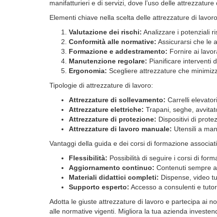
manifatturieri e di servizi, dove l’uso delle attrezzature
Elementi chiave nella scelta delle attrezzature di lavoro
Valutazione dei rischi:
Analizzare i potenziali ri
Conformità alle normative:
Assicurarsi che le a
Formazione e addestramento:
Fornire ai lavor
Manutenzione regolare:
Pianificare interventi 
Ergonomia:
Scegliere attrezzature che minimizzi
Tipologie di attrezzature di lavoro:
Attrezzature di sollevamento:
Carrelli elevator
Attrezzature elettriche:
Trapani, seghe, avvitato
Attrezzature di protezione:
Dispositivi di prote
Attrezzature di lavoro manuale:
Utensili a mano
Vantaggi della guida e dei corsi di formazione associati
Flessibilità:
Possibilità di seguire i corsi di fo
Aggiornamento continuo:
Contenuti sempre agg
Materiali didattici completi:
Dispense, video tut
Supporto esperto:
Accesso a consulenti e tutor
Adotta le giuste attrezzature di lavoro e partecipa ai n
alle normative vigenti. Migliora la tua azienda investend