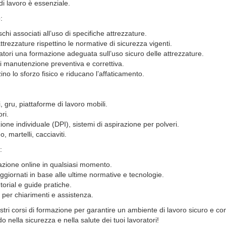
 di lavoro è essenziale.
:
schi associati all’uso di specifiche attrezzature.
ttrezzature rispettino le normative di sicurezza vigenti.
atori una formazione adeguata sull’uso sicuro delle attrezzature.
di manutenzione preventiva e correttiva.
no lo sforzo fisico e riducano l’affaticamento.
i, gru, piattaforme di lavoro mobili.
ri.
zione individuale (DPI), sistemi di aspirazione per polveri.
, martelli, cacciaviti.
:
rmazione online in qualsiasi momento.
iornati in base alle ultime normative e tecnologie.
orial e guide pratiche.
 per chiarimenti e assistenza.
ostri corsi di formazione per garantire un ambiente di lavoro sicuro e c
o nella sicurezza e nella salute dei tuoi lavoratori!