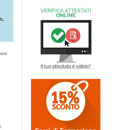
n.
ioni
,