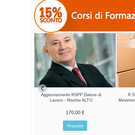
ro modulo 1 e
Aggiornamento RSPP Datore di
R.S
Lavoro - Rischio ALTO
Moviment
€
170,00 €
a
Acquista