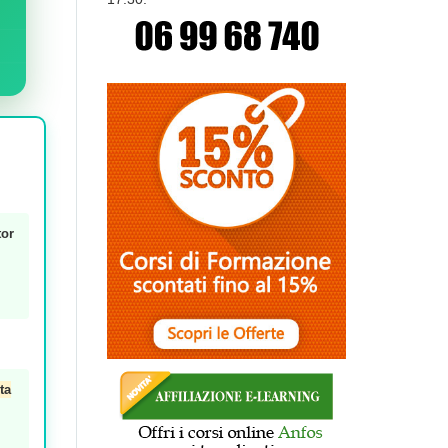
tor
ta