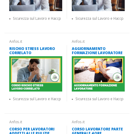
Sicurezza sul Lavoro e Haccp
Sicurezza sul Lavoro e Haccp
Anfos.it
Anfos.it
RISCHIO STRESS LAVORO
AGGIORNAMENTO
CORRELATO
FORMAZIONE LAVORATORE
Sicurezza sul Lavoro e Haccp
Sicurezza sul Lavoro e Haccp
Anfos.it
Anfos.it
CORSO PER LAVORATORI
CORSO LAVORATORE PARTE
ADDETTI ALLE PULIZIE
GENERALE 4 ORE