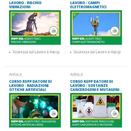
LAVORO : RISCHIO
LAVORO : CAMPI
VIBRAZIONI
ELETTROMAGNETICI
Sicurezza sul Lavoro e Haccp
Sicurezza sul Lavoro e Haccp
Anfos.it
Anfos.it
CORSO RSPP DATORE DI
CORSO RSPP DATORE DI
LAVORO : RADIAZIONI
LAVORO : SOSTANZE
OTTICHE ARTIFICIALI
CANCEROGENI E MUTAGENI