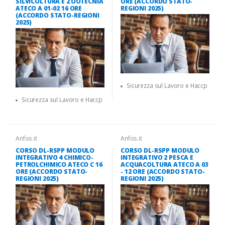
SILVICOLTURA E ZOOTECNIA
ORE (ACCORDO STATO-
ATECO A 01-02 16 ORE
REGIONI 2025)
(ACCORDO STATO-REGIONI
2025)
Sicurezza sul Lavoro e Haccp
Sicurezza sul Lavoro e Haccp
Anfos.it
Anfos.it
CORSO DL-RSPP MODULO
CORSO DL-RSPP MODULO
INTEGRATIVO 4 CHIMICO-
INTEGRATIVO 2 PESCA E
PETROLCHIMICO ATECO C 16
ACQUACOLTURA ATECO A 03
ORE (ACCORDO STATO-
- 12 ORE (ACCORDO STATO-
REGIONI 2025)
REGIONI 2025)