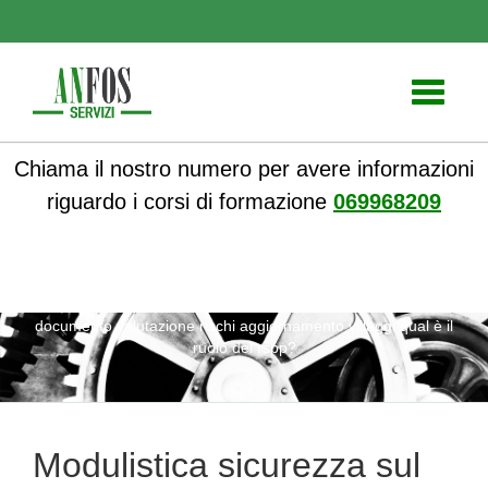
Toggle
navigati
Chiama il nostro numero per avere informazioni
riguardo i corsi di formazione
069968209
ANFOS
»
Formazione
» Modulistica sicurezza sul lavoro
documento valutazione rischi aggiornamento villaggi qual è il
ruolo del rspp?
Modulistica sicurezza sul