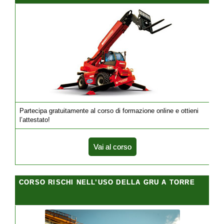
Partecipa gratuitamente al corso di formazione online e ottieni
l’attestato!
Vai al corso
CORSO RISCHI NELL’USO DELLA GRU A TORRE