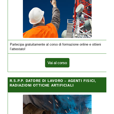
Partecipa gratuitamente al corso di formazione online e ottieni
l’attestato!
Vai al corso
R.S.P.P. DATORE DI LAVORO – AGENTI FISICI,
RADIAZIONI OTTICHE ARTIFICIALI