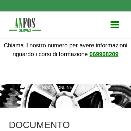
Toggle
navigati
Chiama il nostro numero per avere informazioni
riguardo i corsi di formazione
069968209
ANFOS
»
Formazione
» DOCUMENTO VALUTAZIONE
RISCHI ONLINE wine bar
DOCUMENTO