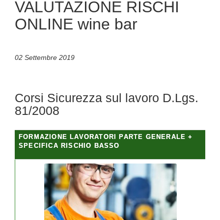
VALUTAZIONE RISCHI
ONLINE wine bar
02 Settembre 2019
Corsi Sicurezza sul lavoro D.Lgs.
81/2008
FORMAZIONE LAVORATORI PARTE GENERALE +
SPECIFICA RISCHIO BASSO