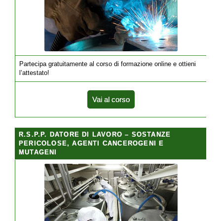
Partecipa gratuitamente al corso di formazione online e ottieni
l’attestato!
Vai al corso
R.S.P.P. DATORE DI LAVORO – SOSTANZE
PERICOLOSE, AGENTI CANCEROGENI E
MUTAGENI