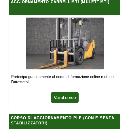
AGGIORNAMENTO CARRELLISTI (MULETTISTI)
Partecipa gratuitamente al corso di formazione online e ottieni
l’attestato!
Vai al corso
CORSO DI AGGIORNAMENTO PLE (CON E SENZA
STABILIZZATORI)