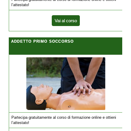
l’attestato!
Vai al corso
ADDETTO PRIMO SOCCORSO
Partecipa gratuitamente al corso di formazione online e ottieni
l’attestato!