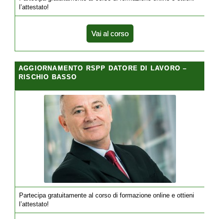
l’attestato!
Vai al corso
AGGIORNAMENTO RSPP DATORE DI LAVORO –
RISCHIO BASSO
Partecipa gratuitamente al corso di formazione online e ottieni
l’attestato!