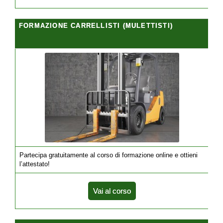
FORMAZIONE CARRELLISTI (MULETTISTI)
Partecipa gratuitamente al corso di formazione online e ottieni
l’attestato!
Vai al corso