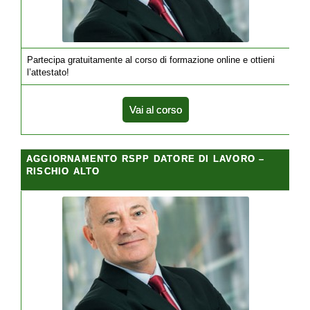
Partecipa gratuitamente al corso di formazione online e ottieni
l’attestato!
Vai al corso
AGGIORNAMENTO RSPP DATORE DI LAVORO –
RISCHIO ALTO