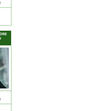
!
ORE
O
!