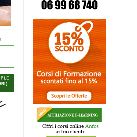
!
 PLE
RI)