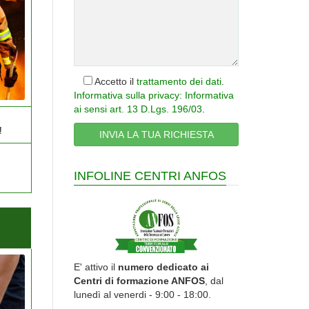
Accetto il
trattamento dei dati
.
Informativa sulla privacy: Informativa
ai sensi art. 13 D.Lgs. 196/03
.
!
INFOLINE CENTRI ANFOS
E' attivo il
numero dedicato ai
Centri di formazione ANFOS
, dal
lunedì al venerdi - 9:00 - 18:00.