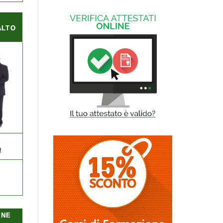
ALTO
!
ONE