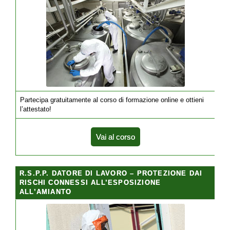
Partecipa gratuitamente al corso di formazione online e ottieni
l’attestato!
Vai al corso
R.S.P.P. DATORE DI LAVORO – PROTEZIONE DAI
RISCHI CONNESSI ALL’ESPOSIZIONE
ALL’AMIANTO