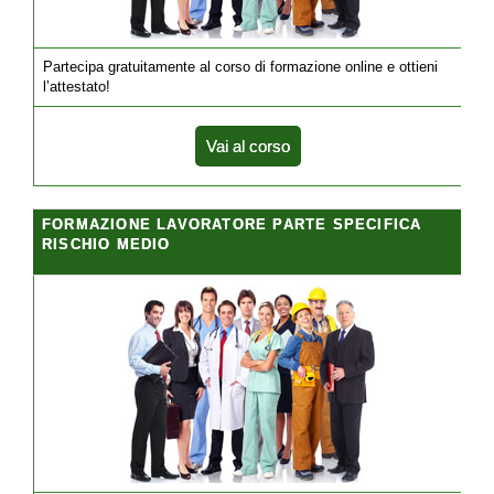
Partecipa gratuitamente al corso di formazione online e ottieni
l’attestato!
Vai al corso
FORMAZIONE LAVORATORE PARTE SPECIFICA
RISCHIO MEDIO