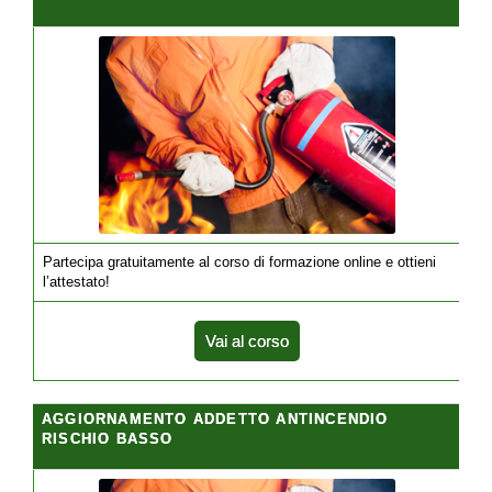
Partecipa gratuitamente al corso di formazione online e ottieni
l’attestato!
Vai al corso
AGGIORNAMENTO ADDETTO ANTINCENDIO
RISCHIO BASSO