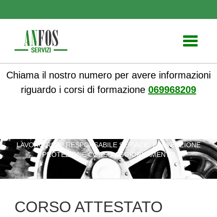
Toggle
navigati
Chiama il nostro numero per avere informazioni
riguardo i corsi di formazione
069968209
ANFOS
»
Formazione
» CORSO ATTESTATO DATORE DI
LAVORO RSPP RESPONSABILE SERVIZIO PREVENZIONE
PROTEZIONE CORSO AGGIORNAMENTO
CORSO ATTESTATO