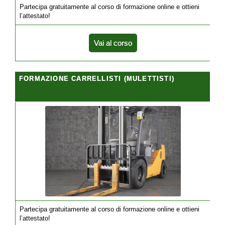
Partecipa gratuitamente al corso di formazione online e ottieni
l’attestato!
Vai al corso
FORMAZIONE CARRELLISTI (MULETTISTI)
Partecipa gratuitamente al corso di formazione online e ottieni
l’attestato!