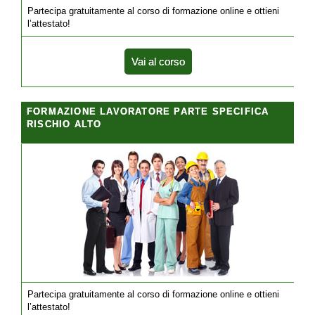
Partecipa gratuitamente al corso di formazione online e ottieni
l’attestato!
Vai al corso
FORMAZIONE LAVORATORE PARTE SPECIFICA
RISCHIO ALTO
Partecipa gratuitamente al corso di formazione online e ottieni
l’attestato!