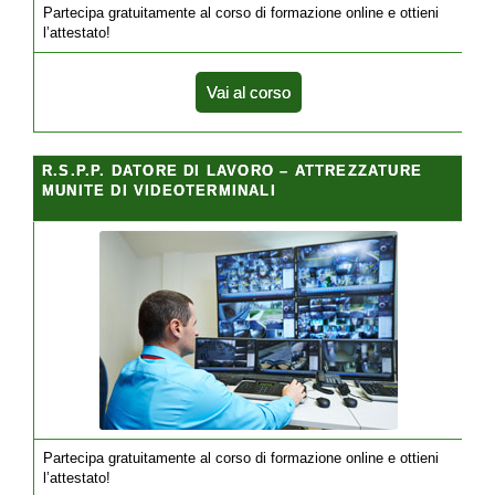
Partecipa gratuitamente al corso di formazione online e ottieni
l’attestato!
Vai al corso
R.S.P.P. DATORE DI LAVORO – ATTREZZATURE
MUNITE DI VIDEOTERMINALI
Partecipa gratuitamente al corso di formazione online e ottieni
l’attestato!