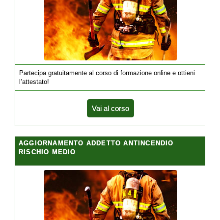
Partecipa gratuitamente al corso di formazione online e ottieni
l’attestato!
Vai al corso
AGGIORNAMENTO ADDETTO ANTINCENDIO
RISCHIO MEDIO