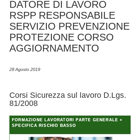
DATORE DI LAVORO
RSPP RESPONSABILE
SERVIZIO PREVENZIONE
PROTEZIONE CORSO
AGGIORNAMENTO
28 Agosto 2019
Corsi Sicurezza sul lavoro D.Lgs.
81/2008
FORMAZIONE LAVORATORI PARTE GENERALE +
SPECIFICA RISCHIO BASSO