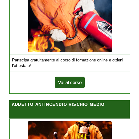
Partecipa gratuitamente al corso di formazione online e ottieni
l’attestato!
Vai al corso
ADDETTO ANTINCENDIO RISCHIO MEDIO