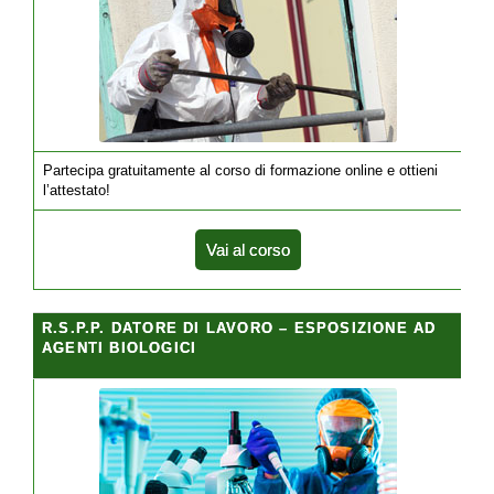
Partecipa gratuitamente al corso di formazione online e ottieni
l’attestato!
Vai al corso
R.S.P.P. DATORE DI LAVORO – ESPOSIZIONE AD
AGENTI BIOLOGICI