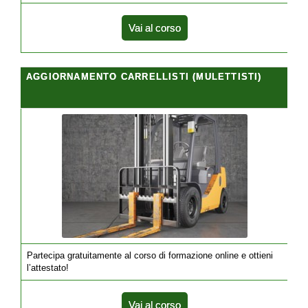
Vai al corso
AGGIORNAMENTO CARRELLISTI (MULETTISTI)
Partecipa gratuitamente al corso di formazione online e ottieni
l’attestato!
Vai al corso