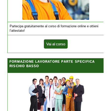
Partecipa gratuitamente al corso di formazione online e ottieni
l’attestato!
Vai al corso
FORMAZIONE LAVORATORE PARTE SPECIFICA
RISCHIO BASSO