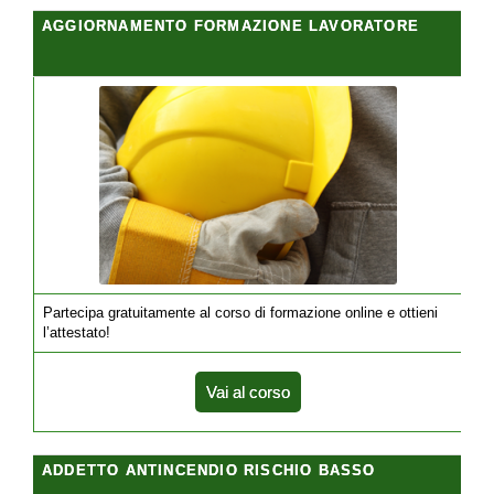
AGGIORNAMENTO FORMAZIONE LAVORATORE
Partecipa gratuitamente al corso di formazione online e ottieni
l’attestato!
Vai al corso
ADDETTO ANTINCENDIO RISCHIO BASSO