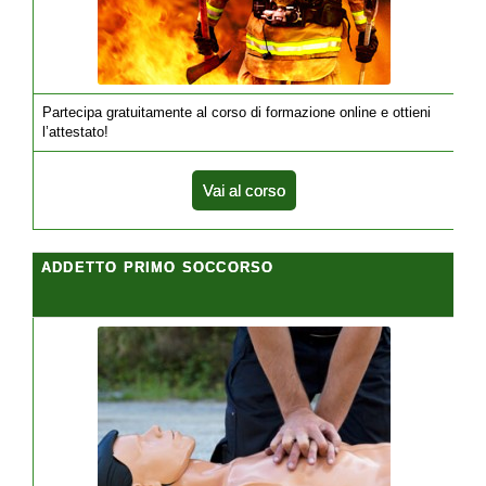
Partecipa gratuitamente al corso di formazione online e ottieni
l’attestato!
Vai al corso
ADDETTO PRIMO SOCCORSO