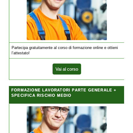
Partecipa gratuitamente al corso di formazione online e ottieni
l’attestato!
Vai al corso
FORMAZIONE LAVORATORI PARTE GENERALE +
SPECIFICA RISCHIO MEDIO