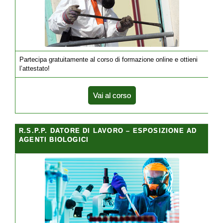
Partecipa gratuitamente al corso di formazione online e ottieni
l’attestato!
Vai al corso
R.S.P.P. DATORE DI LAVORO – ESPOSIZIONE AD
AGENTI BIOLOGICI