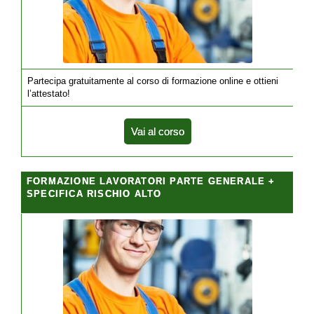
Partecipa gratuitamente al corso di formazione online e ottieni
l’attestato!
Vai al corso
FORMAZIONE LAVORATORI PARTE GENERALE +
SPECIFICA RISCHIO ALTO