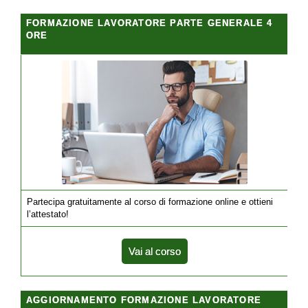
FORMAZIONE LAVORATORE PARTE GENERALE 4
ORE
Partecipa gratuitamente al corso di formazione online e ottieni
l’attestato!
Vai al corso
AGGIORNAMENTO FORMAZIONE LAVORATORE