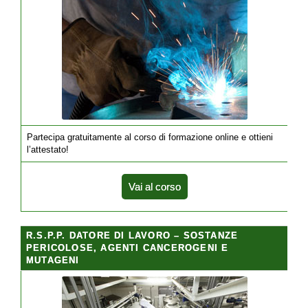
Partecipa gratuitamente al corso di formazione online e ottieni
l’attestato!
Vai al corso
R.S.P.P. DATORE DI LAVORO – SOSTANZE
PERICOLOSE, AGENTI CANCEROGENI E
MUTAGENI