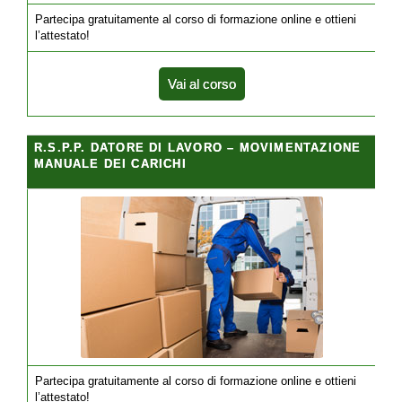
Partecipa gratuitamente al corso di formazione online e ottieni
l’attestato!
Vai al corso
R.S.P.P. DATORE DI LAVORO – MOVIMENTAZIONE
MANUALE DEI CARICHI
Partecipa gratuitamente al corso di formazione online e ottieni
l’attestato!