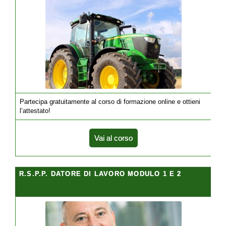
Partecipa gratuitamente al corso di formazione online e ottieni
l’attestato!
Vai al corso
R.S.P.P. DATORE DI LAVORO MODULO 1 E 2