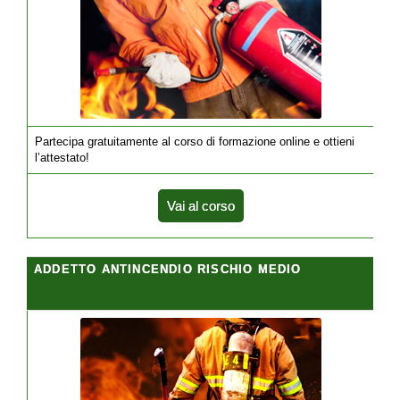
Partecipa gratuitamente al corso di formazione online e ottieni
l’attestato!
Vai al corso
ADDETTO ANTINCENDIO RISCHIO MEDIO