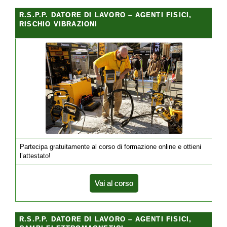
R.S.P.P. DATORE DI LAVORO – AGENTI FISICI,
RISCHIO VIBRAZIONI
Partecipa gratuitamente al corso di formazione online e ottieni
l’attestato!
Vai al corso
R.S.P.P. DATORE DI LAVORO – AGENTI FISICI,