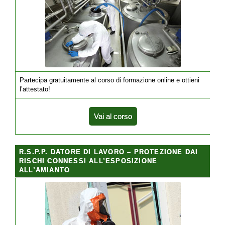
Partecipa gratuitamente al corso di formazione online e ottieni
l’attestato!
Vai al corso
R.S.P.P. DATORE DI LAVORO – PROTEZIONE DAI
RISCHI CONNESSI ALL’ESPOSIZIONE
ALL’AMIANTO