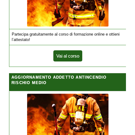
Partecipa gratuitamente al corso di formazione online e ottieni
l’attestato!
Vai al corso
AGGIORNAMENTO ADDETTO ANTINCENDIO
RISCHIO MEDIO