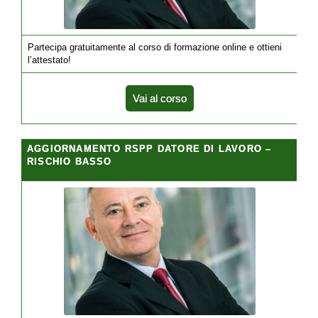
Partecipa gratuitamente al corso di formazione online e ottieni
l’attestato!
Vai al corso
AGGIORNAMENTO RSPP DATORE DI LAVORO –
RISCHIO BASSO