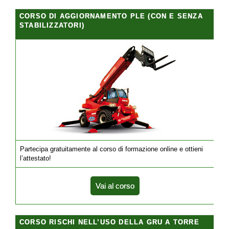
CORSO DI AGGIORNAMENTO PLE (CON E SENZA
STABILIZZATORI)
Partecipa gratuitamente al corso di formazione online e ottieni
l’attestato!
Vai al corso
CORSO RISCHI NELL’USO DELLA GRU A TORRE