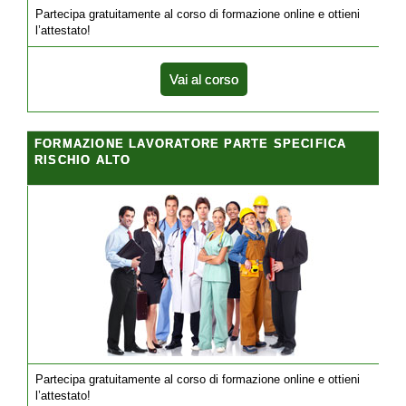
Partecipa gratuitamente al corso di formazione online e ottieni
l’attestato!
Vai al corso
FORMAZIONE LAVORATORE PARTE SPECIFICA
RISCHIO ALTO
Partecipa gratuitamente al corso di formazione online e ottieni
l’attestato!