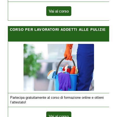
Vai al corso
CORSO PER LAVORATORI ADDETTI ALLE PULIZIE
Partecipa gratuitamente al corso di formazione online e ottieni
l’attestato!
Vai al corso