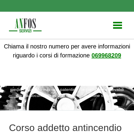
Toggle
navigati
Chiama il nostro numero per avere informazioni
riguardo i corsi di formazione
069968209
ANFOS
»
Formazione
» Corso addetto antincendio rischio
medio corsi di formazione patentino ple piattaforma elevabili
parma documento valutazione rischio online sigarette
Corso addetto antincendio