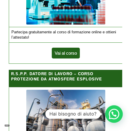
Partecipa gratuitamente al corso di formazione online e ottieni
l’attestato!
Vai al corso
R.S.P.P. DATORE DI LAVORO – CORSO
PROTEZIONE DA ATMOSFERE ESPLOSIVE
Hai bisogno di aiuto?