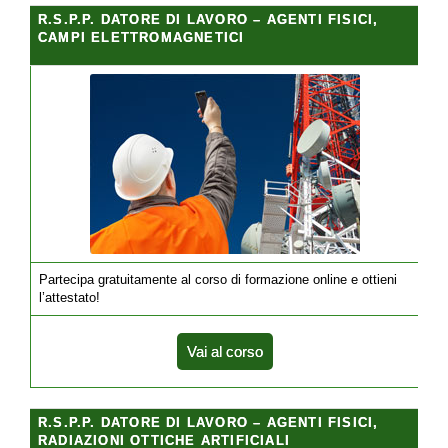
R.S.P.P. DATORE DI LAVORO – AGENTI FISICI,
CAMPI ELETTROMAGNETICI
Partecipa gratuitamente al corso di formazione online e ottieni
l’attestato!
Vai al corso
R.S.P.P. DATORE DI LAVORO – AGENTI FISICI,
RADIAZIONI OTTICHE ARTIFICIALI