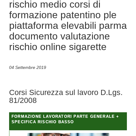
rischio medio corsi di
formazione patentino ple
piattaforma elevabili parma
documento valutazione
rischio online sigarette
04 Settembre 2019
Corsi Sicurezza sul lavoro D.Lgs.
81/2008
FORMAZIONE LAVORATORI PARTE GENERALE +
SPECIFICA RISCHIO BASSO