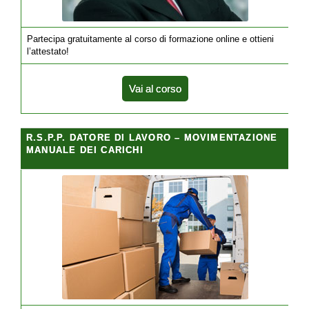
Partecipa gratuitamente al corso di formazione online e ottieni
l’attestato!
Vai al corso
R.S.P.P. DATORE DI LAVORO – MOVIMENTAZIONE
MANUALE DEI CARICHI