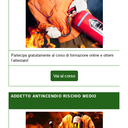
Partecipa gratuitamente al corso di formazione online e ottieni
l’attestato!
Vai al corso
ADDETTO ANTINCENDIO RISCHIO MEDIO