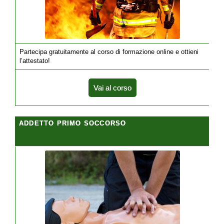
Partecipa gratuitamente al corso di formazione online e ottieni
l’attestato!
Vai al corso
ADDETTO PRIMO SOCCORSO