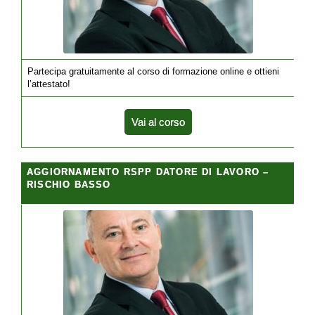
Partecipa gratuitamente al corso di formazione online e ottieni
l’attestato!
Vai al corso
AGGIORNAMENTO RSPP DATORE DI LAVORO –
RISCHIO BASSO