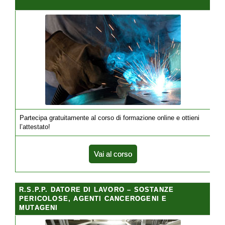
Partecipa gratuitamente al corso di formazione online e ottieni
l’attestato!
Vai al corso
R.S.P.P. DATORE DI LAVORO – SOSTANZE
PERICOLOSE, AGENTI CANCEROGENI E
MUTAGENI