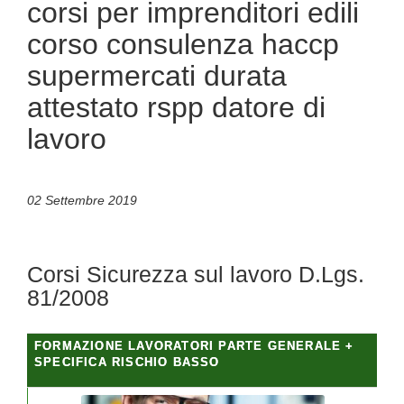
corsi per imprenditori edili
corso consulenza haccp
supermercati durata
attestato rspp datore di
lavoro
02 Settembre 2019
Corsi Sicurezza sul lavoro D.Lgs.
81/2008
FORMAZIONE LAVORATORI PARTE GENERALE +
SPECIFICA RISCHIO BASSO