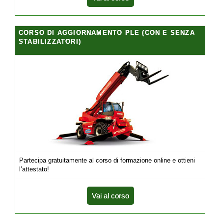
CORSO DI AGGIORNAMENTO PLE (CON E SENZA
STABILIZZATORI)
Partecipa gratuitamente al corso di formazione online e ottieni
l’attestato!
Vai al corso