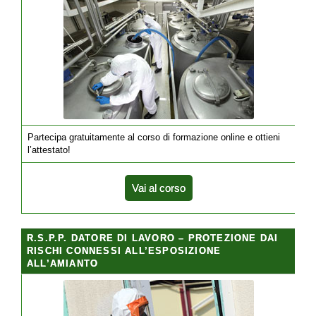
Partecipa gratuitamente al corso di formazione online e ottieni
l’attestato!
Vai al corso
R.S.P.P. DATORE DI LAVORO – PROTEZIONE DAI
RISCHI CONNESSI ALL’ESPOSIZIONE
ALL’AMIANTO