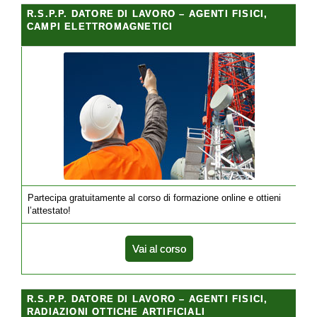
R.S.P.P. DATORE DI LAVORO – AGENTI FISICI,
CAMPI ELETTROMAGNETICI
Partecipa gratuitamente al corso di formazione online e ottieni
l’attestato!
Vai al corso
R.S.P.P. DATORE DI LAVORO – AGENTI FISICI,
RADIAZIONI OTTICHE ARTIFICIALI