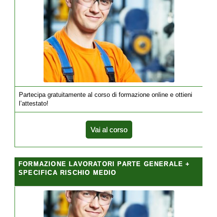
Partecipa gratuitamente al corso di formazione online e ottieni
l’attestato!
Vai al corso
FORMAZIONE LAVORATORI PARTE GENERALE +
SPECIFICA RISCHIO MEDIO