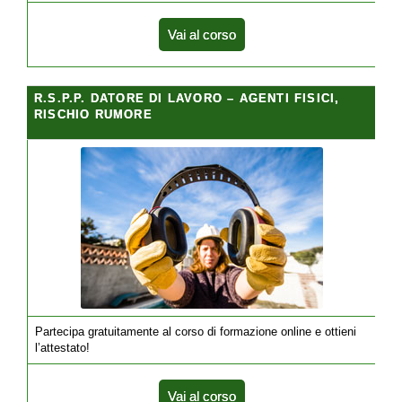
Vai al corso
R.S.P.P. DATORE DI LAVORO – AGENTI FISICI,
RISCHIO RUMORE
Partecipa gratuitamente al corso di formazione online e ottieni
l’attestato!
Vai al corso