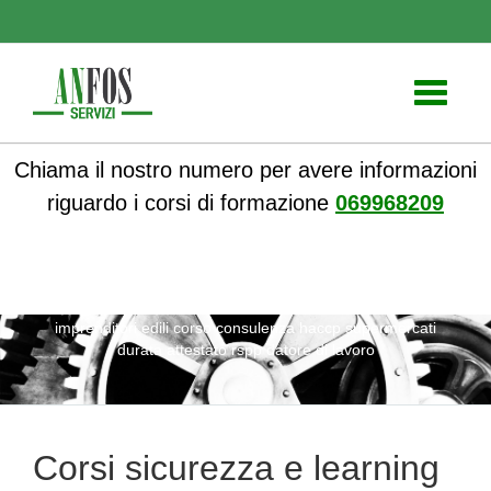
Toggle
navigati
Chiama il nostro numero per avere informazioni
riguardo i corsi di formazione
069968209
ANFOS
»
Formazione
» Corsi sicurezza e learning corsi per
imprenditori edili corso consulenza haccp supermercati
durata attestato rspp datore di lavoro
Corsi sicurezza e learning