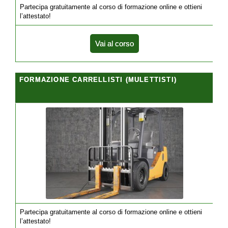
Partecipa gratuitamente al corso di formazione online e ottieni
l’attestato!
Vai al corso
FORMAZIONE CARRELLISTI (MULETTISTI)
Partecipa gratuitamente al corso di formazione online e ottieni
l’attestato!