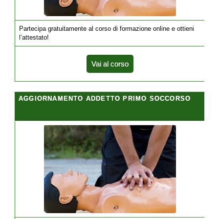
Partecipa gratuitamente al corso di formazione online e ottieni
l’attestato!
Vai al corso
AGGIORNAMENTO ADDETTO PRIMO SOCCORSO