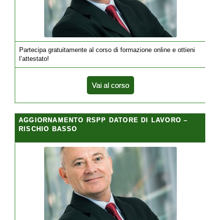
Partecipa gratuitamente al corso di formazione online e ottieni
l’attestato!
Vai al corso
AGGIORNAMENTO RSPP DATORE DI LAVORO –
RISCHIO BASSO