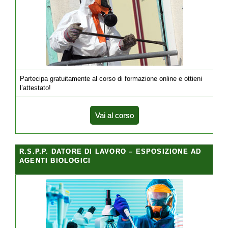
Partecipa gratuitamente al corso di formazione online e ottieni
l’attestato!
Vai al corso
R.S.P.P. DATORE DI LAVORO – ESPOSIZIONE AD
AGENTI BIOLOGICI