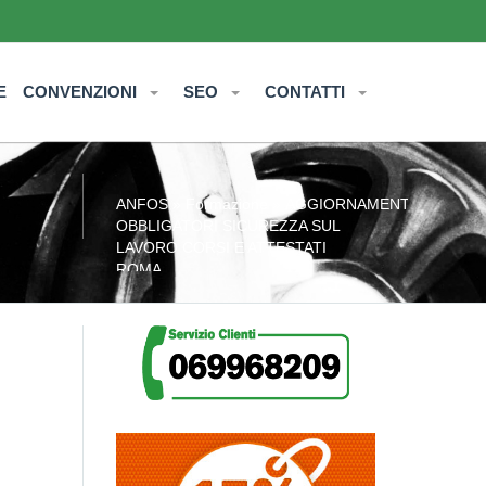
E
CONVENZIONI
SEO
CONTATTI
ANFOS
»
Formazione
» AGGIORNAMENTI
OBBLIGATORI SICUREZZA SUL
LAVORO CORSI E ATTESTATI
ROMA