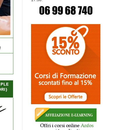
!
 PLE
RI)