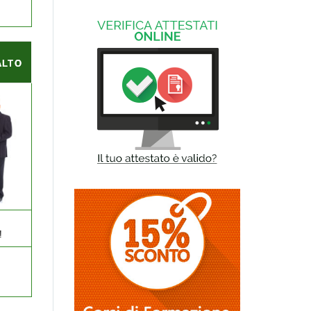
ALTO
!