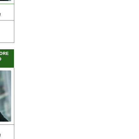
!
ORE
O
!