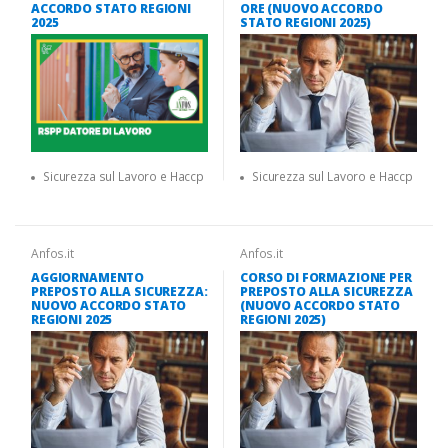
ACCORDO STATO REGIONI
ORE (NUOVO ACCORDO
2025
STATO REGIONI 2025)
Sicurezza sul Lavoro e Haccp
Sicurezza sul Lavoro e Haccp
Anfos.it
Anfos.it
AGGIORNAMENTO
CORSO DI FORMAZIONE PER
PREPOSTO ALLA SICUREZZA:
PREPOSTO ALLA SICUREZZA
NUOVO ACCORDO STATO
(NUOVO ACCORDO STATO
REGIONI 2025
REGIONI 2025)