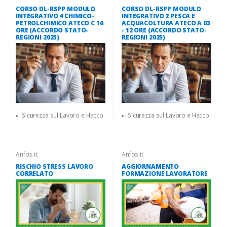
CORSO DL-RSPP MODULO
CORSO DL-RSPP MODULO
INTEGRATIVO 4 CHIMICO-
INTEGRATIVO 2 PESCA E
PETROLCHIMICO ATECO C 16
ACQUACOLTURA ATECO A 03
ORE (ACCORDO STATO-
- 12 ORE (ACCORDO STATO-
REGIONI 2025)
REGIONI 2025)
Sicurezza sul Lavoro e Haccp
Sicurezza sul Lavoro e Haccp
Anfos.it
Anfos.it
RISCHIO STRESS LAVORO
AGGIORNAMENTO
CORRELATO
FORMAZIONE LAVORATORE