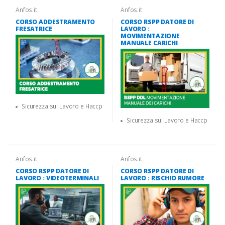
Anfos.it
Anfos.it
CORSO ADDESTRAMENTO
CORSO RSPP DATORE DI
FRESATRICE
LAVORO :
MOVIMENTAZIONE
MANUALE CARICHI
Sicurezza sul Lavoro e Haccp
Sicurezza sul Lavoro e Haccp
Anfos.it
Anfos.it
CORSO RSPP DATORE DI
CORSO RSPP DATORE DI
LAVORO : VIDEOTERMINALI
LAVORO : RISCHIO RUMORE