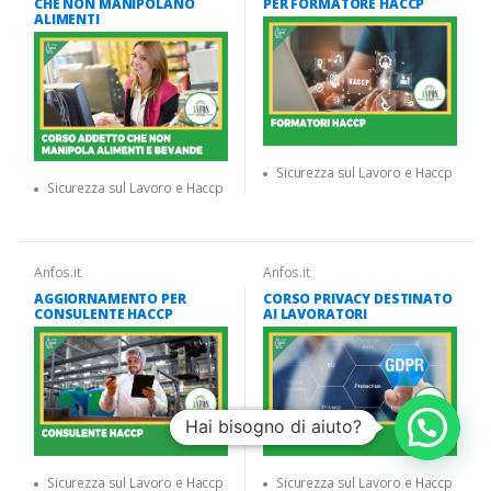
CHE NON MANIPOLANO
PER FORMATORE HACCP
ALIMENTI
Sicurezza sul Lavoro e Haccp
Sicurezza sul Lavoro e Haccp
Anfos.it
Anfos.it
AGGIORNAMENTO PER
CORSO PRIVACY DESTINATO
CONSULENTE HACCP
AI LAVORATORI
Hai bisogno di aiuto?
Sicurezza sul Lavoro e Haccp
Sicurezza sul Lavoro e Haccp