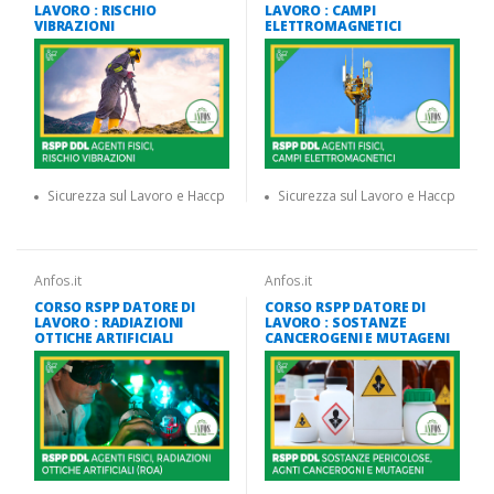
LAVORO : RISCHIO
LAVORO : CAMPI
VIBRAZIONI
ELETTROMAGNETICI
Sicurezza sul Lavoro e Haccp
Sicurezza sul Lavoro e Haccp
Anfos.it
Anfos.it
CORSO RSPP DATORE DI
CORSO RSPP DATORE DI
LAVORO : RADIAZIONI
LAVORO : SOSTANZE
OTTICHE ARTIFICIALI
CANCEROGENI E MUTAGENI