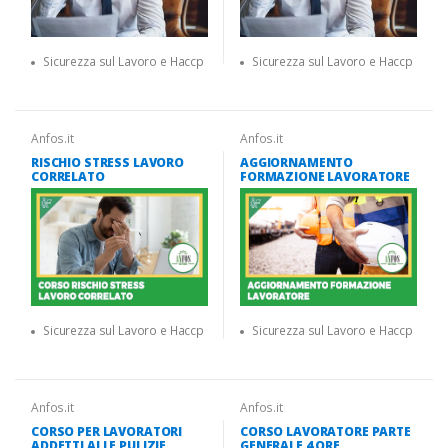
Sicurezza sul Lavoro e Haccp
Sicurezza sul Lavoro e Haccp
Anfos.it
Anfos.it
RISCHIO STRESS LAVORO
AGGIORNAMENTO
CORRELATO
FORMAZIONE LAVORATORE
Sicurezza sul Lavoro e Haccp
Sicurezza sul Lavoro e Haccp
Anfos.it
Anfos.it
CORSO PER LAVORATORI
CORSO LAVORATORE PARTE
ADDETTI ALLE PULIZIE
GENERALE 4 ORE