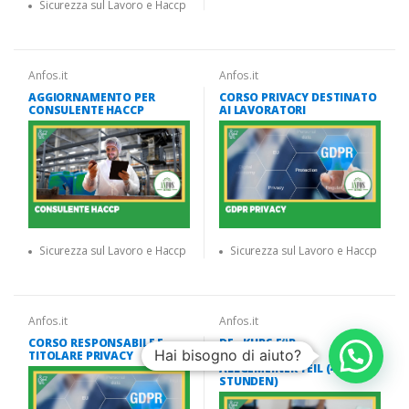
Sicurezza sul Lavoro e Haccp
Anfos.it
Anfos.it
AGGIORNAMENTO PER
CORSO PRIVACY DESTINATO
CONSULENTE HACCP
AI LAVORATORI
Sicurezza sul Lavoro e Haccp
Sicurezza sul Lavoro e Haccp
Anfos.it
Anfos.it
CORSO RESPONSABILE E
DE - KURS FüR
Hai bisogno di aiuto?
TITOLARE PRIVACY
ARBEITNEHMER -
ALLGEMEINER TEIL (4
STUNDEN)