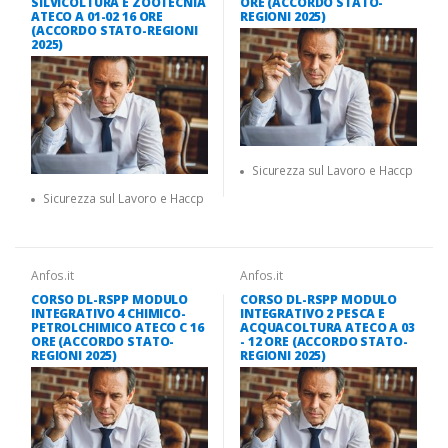
SILVICOLTURA E ZOOTECNIA
ORE (ACCORDO STATO-
ATECO A 01-02 16 ORE
REGIONI 2025)
(ACCORDO STATO-REGIONI
2025)
Sicurezza sul Lavoro e Haccp
Sicurezza sul Lavoro e Haccp
Anfos.it
Anfos.it
CORSO DL-RSPP MODULO
CORSO DL-RSPP MODULO
INTEGRATIVO 4 CHIMICO-
INTEGRATIVO 2 PESCA E
PETROLCHIMICO ATECO C 16
ACQUACOLTURA ATECO A 03
ORE (ACCORDO STATO-
- 12 ORE (ACCORDO STATO-
REGIONI 2025)
REGIONI 2025)