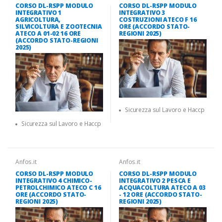
CORSO DL-RSPP MODULO
CORSO DL-RSPP MODULO
INTEGRATIVO 1
INTEGRATIVO 3
AGRICOLTURA,
COSTRUZIONI ATECO F 16
SILVICOLTURA E ZOOTECNIA
ORE (ACCORDO STATO-
ATECO A 01-02 16 ORE
REGIONI 2025)
(ACCORDO STATO-REGIONI
2025)
Sicurezza sul Lavoro e Haccp
Sicurezza sul Lavoro e Haccp
Anfos.it
Anfos.it
CORSO DL-RSPP MODULO
CORSO DL-RSPP MODULO
INTEGRATIVO 4 CHIMICO-
INTEGRATIVO 2 PESCA E
PETROLCHIMICO ATECO C 16
ACQUACOLTURA ATECO A 03
ORE (ACCORDO STATO-
- 12 ORE (ACCORDO STATO-
REGIONI 2025)
REGIONI 2025)