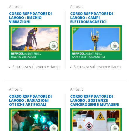
Anfos.it
Anfos.it
CORSO RSPP DATORE DI
CORSO RSPP DATORE DI
LAVORO : RISCHIO
LAVORO : CAMPI
VIBRAZIONI
ELETTROMAGNETICI
Sicurezza sul Lavoro e Haccp
Sicurezza sul Lavoro e Haccp
Anfos.it
Anfos.it
CORSO RSPP DATORE DI
CORSO RSPP DATORE DI
LAVORO : RADIAZIONI
LAVORO : SOSTANZE
OTTICHE ARTIFICIALI
CANCEROGENI E MUTAGENI