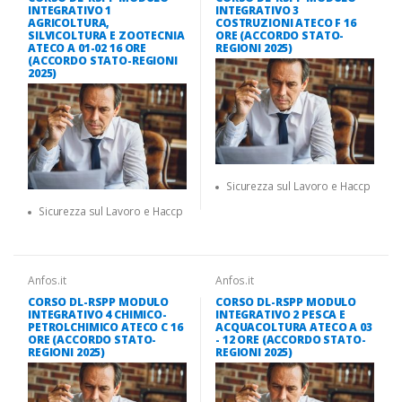
INTEGRATIVO 1
INTEGRATIVO 3
AGRICOLTURA,
COSTRUZIONI ATECO F 16
SILVICOLTURA E ZOOTECNIA
ORE (ACCORDO STATO-
ATECO A 01-02 16 ORE
REGIONI 2025)
(ACCORDO STATO-REGIONI
2025)
Sicurezza sul Lavoro e Haccp
Sicurezza sul Lavoro e Haccp
Anfos.it
Anfos.it
CORSO DL-RSPP MODULO
CORSO DL-RSPP MODULO
INTEGRATIVO 4 CHIMICO-
INTEGRATIVO 2 PESCA E
PETROLCHIMICO ATECO C 16
ACQUACOLTURA ATECO A 03
ORE (ACCORDO STATO-
- 12 ORE (ACCORDO STATO-
REGIONI 2025)
REGIONI 2025)