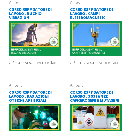
Anfos.it
Anfos.it
CORSO RSPP DATORE DI
CORSO RSPP DATORE DI
LAVORO : RISCHIO
LAVORO : CAMPI
VIBRAZIONI
ELETTROMAGNETICI
Sicurezza sul Lavoro e Haccp
Sicurezza sul Lavoro e Haccp
Anfos.it
Anfos.it
CORSO RSPP DATORE DI
CORSO RSPP DATORE DI
LAVORO : RADIAZIONI
LAVORO : SOSTANZE
OTTICHE ARTIFICIALI
CANCEROGENI E MUTAGENI