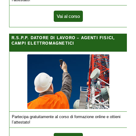
Vai al corso
R.S.P.P. DATORE DI LAVORO – AGENTI FISICI,
CAMPI ELETTROMAGNETICI
Partecipa gratuitamente al corso di formazione online e ottieni
l’attestato!