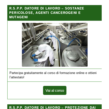
R.S.P.P. DATORE DI LAVORO – SOSTANZE
PERICOLOSE, AGENTI CANCEROGENI E
MUTAGENI
Partecipa gratuitamente al corso di formazione online e ottieni
l’attestato!
Vai al corso
R.S.P.P. DATORE DI LAVORO – PROTEZIONE DAI