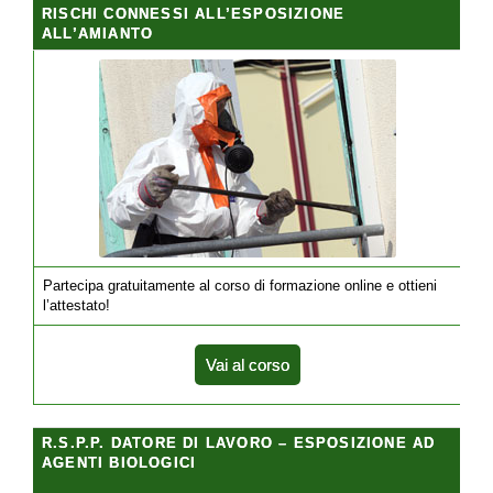
RISCHI CONNESSI ALL’ESPOSIZIONE
ALL’AMIANTO
Partecipa gratuitamente al corso di formazione online e ottieni
l’attestato!
Vai al corso
R.S.P.P. DATORE DI LAVORO – ESPOSIZIONE AD
AGENTI BIOLOGICI