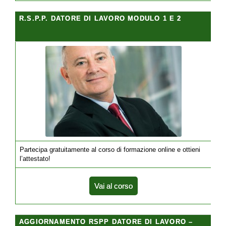
R.S.P.P. DATORE DI LAVORO MODULO 1 E 2
Partecipa gratuitamente al corso di formazione online e ottieni
l’attestato!
Vai al corso
AGGIORNAMENTO RSPP DATORE DI LAVORO –