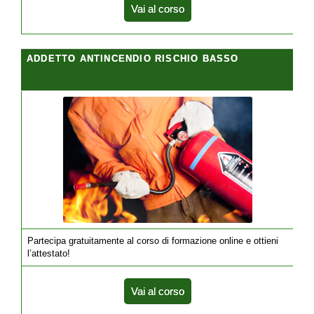
Vai al corso
ADDETTO ANTINCENDIO RISCHIO BASSO
Partecipa gratuitamente al corso di formazione online e ottieni
l’attestato!
Vai al corso