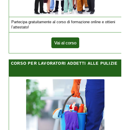
Partecipa gratuitamente al corso di formazione online e ottieni
l’attestato!
Vai al corso
CORSO PER LAVORATORI ADDETTI ALLE PULIZIE