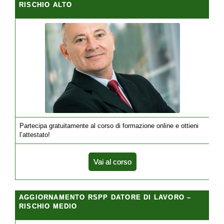
RISCHIO ALTO
Partecipa gratuitamente al corso di formazione online e ottieni
l’attestato!
Vai al corso
AGGIORNAMENTO RSPP DATORE DI LAVORO –
RISCHIO MEDIO