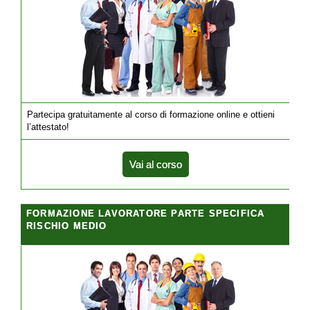
Partecipa gratuitamente al corso di formazione online e ottieni
l’attestato!
Vai al corso
FORMAZIONE LAVORATORE PARTE SPECIFICA
RISCHIO MEDIO