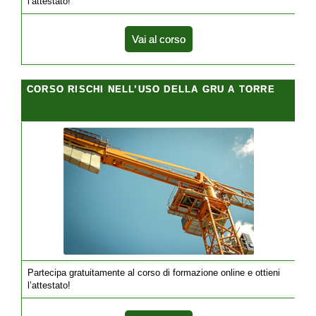
l’attestato!
Vai al corso
CORSO RISCHI NELL’USO DELLA GRU A TORRE
Partecipa gratuitamente al corso di formazione online e ottieni
l’attestato!