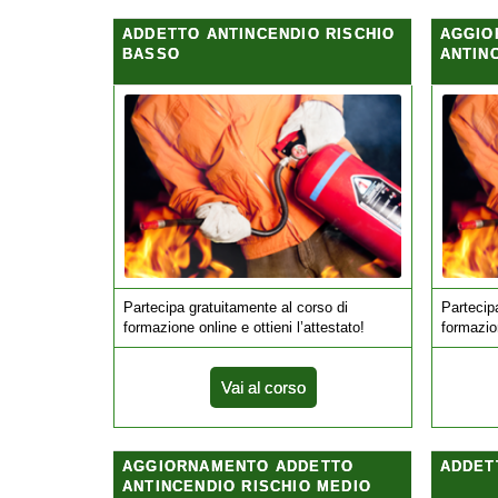
ADDETTO ANTINCENDIO RISCHIO
AGGIO
BASSO
ANTIN
Partecipa gratuitamente al corso di
Partecip
formazione online e ottieni l’attestato!
formazion
Vai al corso
AGGIORNAMENTO ADDETTO
ADDET
ANTINCENDIO RISCHIO MEDIO