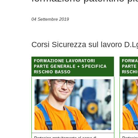
04 Settembre 2019
Corsi Sicurezza sul lavoro D.L
FORMAZIONE LAVORATORI
FORMA
PARTE GENERALE + SPECIFICA
PARTE
RISCHIO BASSO
RISCH