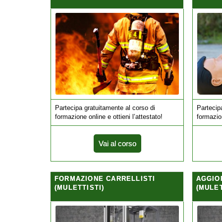
Partecipa gratuitamente al corso di
Partecip
formazione online e ottieni l’attestato!
formazion
Vai al corso
FORMAZIONE CARRELLISTI
AGGIO
(MULETTISTI)
(MULET