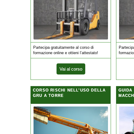
Partecipa gratuitamente al corso di
Partecip
formazione online e ottieni l’attestato!
formazion
Vai al corso
CORSO RISCHI NELL’USO DELLA
GUIDA
GRU A TORRE
MACCH