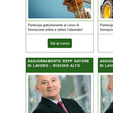
Partecipa gratuitamente al corso di
Partecip
formazione online e ottieni l’attestato!
formazion
Vai al corso
AGGIORNAMENTO RSPP DATORE
AGGIO
DI LAVORO – RISCHIO ALTO
DI LAV