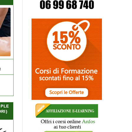
!
 PLE
RI)