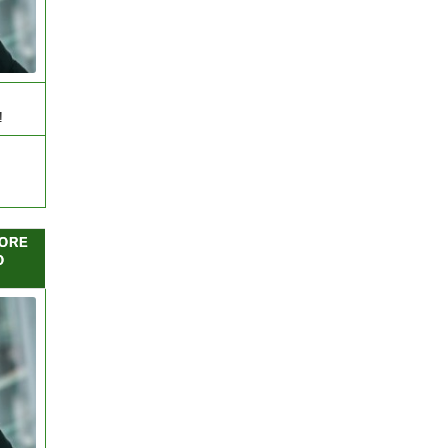
!
ORE
O