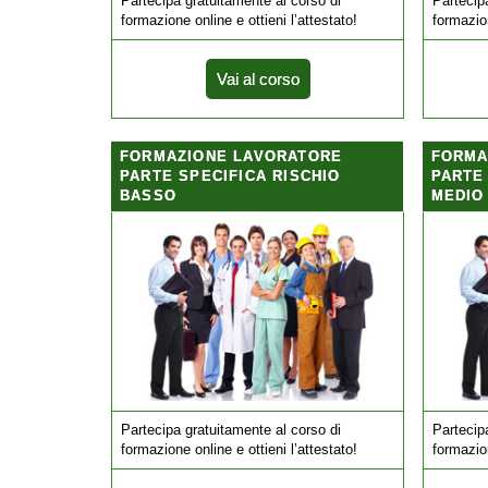
Partecipa gratuitamente al corso di
Partecip
formazione online e ottieni l’attestato!
formazion
Vai al corso
FORMAZIONE LAVORATORE
FORMA
PARTE SPECIFICA RISCHIO
PARTE
BASSO
MEDIO
Partecipa gratuitamente al corso di
Partecip
formazione online e ottieni l’attestato!
formazion