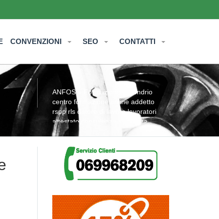
E
CONVENZIONI
SEO
CONTATTI
ANFOS
»
Formazione
» Sondrio
centro formazione online addetto
rspp rls datore di lavoro lavoratori
attestato consulenza sicurezza
preventivo sul lavoro corso
formazione online corsi di formazione
patentino ple imperia
e