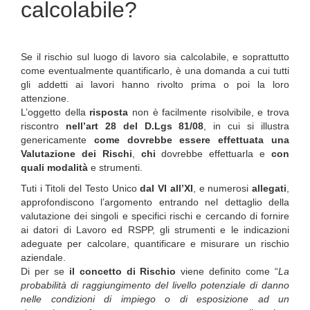
calcolabile?
Se il rischio sul luogo di lavoro sia calcolabile, e soprattutto
come eventualmente quantificarlo, è una domanda a cui tutti
gli addetti ai lavori hanno rivolto prima o poi la loro
attenzione.
L’oggetto della
risposta
non è facilmente risolvibile, e trova
riscontro
nell’art 28 del D.Lgs 81/08
, in cui si illustra
genericamente
come dovrebbe essere effettuata una
Valutazione dei Rischi
,
chi
dovrebbe effettuarla e
con
quali modalità
e strumenti.
Tuti i Titoli del Testo Unico
dal VI all’XI
, e numerosi
allegati
,
approfondiscono l’argomento entrando nel dettaglio della
valutazione dei singoli e specifici rischi e cercando di fornire
ai datori di Lavoro ed RSPP, gli strumenti e le indicazioni
adeguate per calcolare, quantificare e misurare un rischio
aziendale.
Di per se
il concetto di Rischio
viene definito come “
La
probabilità di raggiungimento del livello potenziale di danno
nelle condizioni di impiego o di esposizione ad un