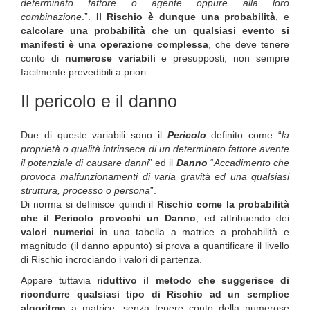
determinato fattore o agente oppure alla loro
combinazione
.”.
Il Rischio è dunque una probabilità
, e
calcolare una probabilità che un qualsiasi evento si
manifesti è una operazione complessa
, che deve tenere
conto di
numerose variabili
e presupposti, non sempre
facilmente prevedibili a priori.
Il pericolo e il danno
Due di queste variabili sono il
Pericolo
definito come “
la
proprietà o qualità intrinseca di un determinato fattore avente
il potenziale di causare danni
” ed il
Danno
“
Accadimento che
provoca malfunzionamenti di varia gravità ed una qualsiasi
struttura, processo o persona
”.
Di norma si definisce quindi il
Rischio come la probabilità
che il Pericolo provochi un Danno
, ed attribuendo dei
valori numerici
in una tabella a matrice a probabilità e
magnitudo (il danno appunto) si prova a quantificare il livello
di Rischio incrociando i valori di partenza.
Appare tuttavia
riduttivo il metodo che suggerisce di
ricondurre qualsiasi tipo di Rischio ad un semplice
algoritmo
a matrice, senza tenere conto della numerose