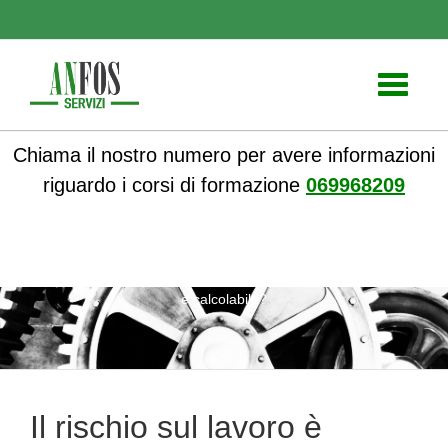
Toggle
navigati
Chiama il nostro numero per avere informazioni
riguardo i corsi di formazione
069968209
ANFOS
»
Sicurezza nei luoghi di lavoro
» Il rischio sul lavoro
è calcolabile?
Il rischio sul lavoro è