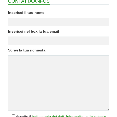
CONTATTA ANFOS
Inserisci il tuo nome
Inserisci nel box la tua email
Scrivi la tua richiesta
Accetto il
trattamento dei dati
.
Informativa sulla privacy: