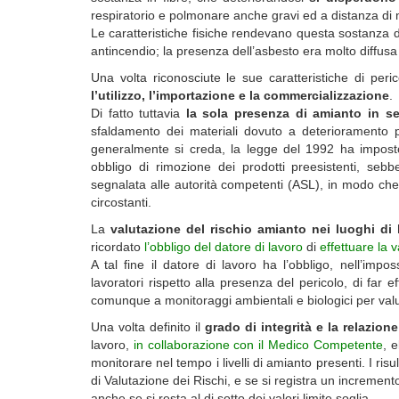
respiratorio e polmonare anche gravi ed a distanza di 
Le caratteristiche fisiche rendevano questa sostanza du
antincendio; la presenza dell’asbesto era molto diffusa n
Una volta riconosciute le sue caratteristiche di peri
l’utilizzo, l’importazione e la commercializzazione
.
Di fatto tuttavia
la sola presenza di amianto in s
sfaldamento dei materiali dovuto a deterioramento
generalmente si creda, la legge del 1992 ha imposto
obbligo di rimozione dei prodotti preesistenti, se
segnalata alle autorità competenti (ASL), in modo che 
circostanti.
La
valutazione del rischio amianto nei luoghi di l
ricordato
l’obbligo del datore di lavoro
di
effettuare la v
A tal fine il datore di lavoro ha l’obbligo, nell’impos
lavoratori rispetto alla presenza del pericolo, di far e
comunque a monitoraggi ambientali e biologici per valuta
Una volta definito il
grado di integrità e la relazione
lavoro,
in collaborazione con il Medico Competente
, 
monitorare nel tempo i livelli di amianto presenti. I ri
di Valutazione dei Rischi, e se si registra un incremento
anche se si resta al di sotto dei valori limite soglia.