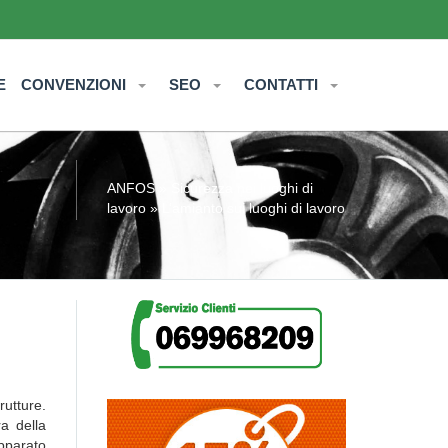
E
CONVENZIONI
SEO
CONTATTI
ANFOS
»
Sicurezza nei luoghi di
lavoro
» L’amianto sui luoghi di lavoro
rutture.
a della
apparato