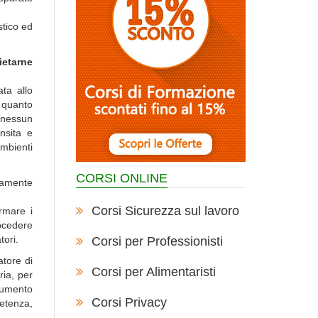
stico ed
ietarne
ata allo
 quanto
 nessun
nsita e
ambienti
CORSI ONLINE
tamente
Corsi Sicurezza sul lavoro
ormare i
rocedere
tori.
Corsi per Professionisti
datore di
Corsi per Alimentaristi
ria, per
ocumento
Corsi Privacy
petenza,