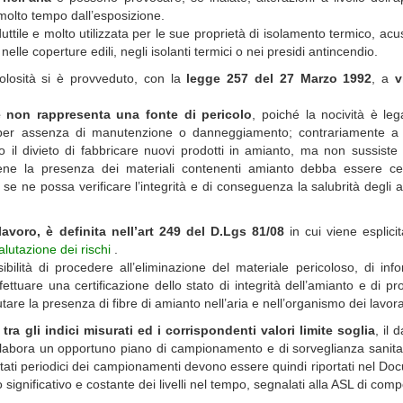
molto tempo dall’esposizione.
ttile e molto utilizzata per le sue proprietà di isolamento termico, acu
elle coperture edili, negli isolanti termici o nei presidi antincendio.
colosità si è provveduto, con la
legge 257 del 27 Marzo 1992
, a
v
e non rappresenta una fonte di pericolo
, poiché la nocività è leg
 per assenza di manutenzione o danneggiamento; contrariamente a
 il divieto di fabbricare nuovi prodotti in amianto, ma non sussiste
bbene la presenza dei materiali contenenti amianto debba essere ce
se ne possa verificare l’integrità e di conseguenza la salubrità degli 
avoro, è definita nell’art 249 del D.Lgs 81/08
in cui viene esplici
alutazione dei rischi
.
sibilità di procedere all’eliminazione del materiale pericoloso, di inf
ffettuare una certificazione dello stato di integrità dell’amianto e di p
re la presenza di fibre di amianto nell’aria e nell’organismo dei lavora
 tra gli indici misurati ed i corrispondenti valori limite soglia
, il 
elabora un opportuno piano di campionamento e di sorveglianza sanita
sultati periodici dei campionamenti devono essere quindi riportati nel D
 significativo e costante dei livelli nel tempo, segnalati alla ASL di com