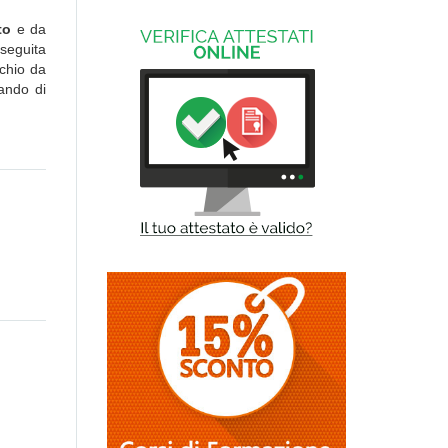
to
e da
 seguita
schio da
tando di