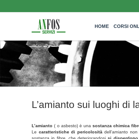
HOME
CORSI ON
L’amianto sui luoghi di l
L’amianto
( o asbesto) è una
sostanza chimica fib
Le
caratteristiche di pericolosità
dell’amianto non 
sostanza in fibre, che deteriorandosi
si disperdono 