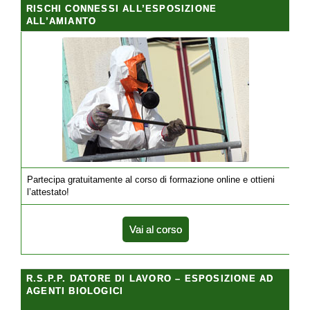
RISCHI CONNESSI ALL’ESPOSIZIONE
ALL’AMIANTO
Partecipa gratuitamente al corso di formazione online e ottieni
l’attestato!
Vai al corso
R.S.P.P. DATORE DI LAVORO – ESPOSIZIONE AD
AGENTI BIOLOGICI