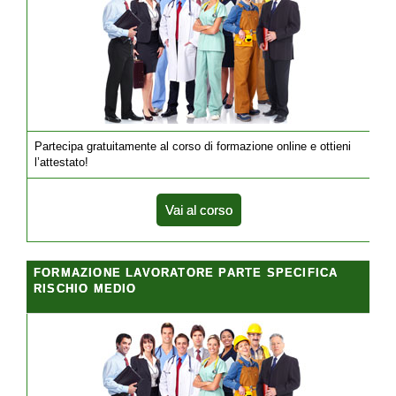
Partecipa gratuitamente al corso di formazione online e ottieni
l’attestato!
Vai al corso
FORMAZIONE LAVORATORE PARTE SPECIFICA
RISCHIO MEDIO