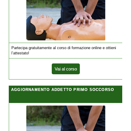
Partecipa gratuitamente al corso di formazione online e ottieni
l’attestato!
Vai al corso
AGGIORNAMENTO ADDETTO PRIMO SOCCORSO