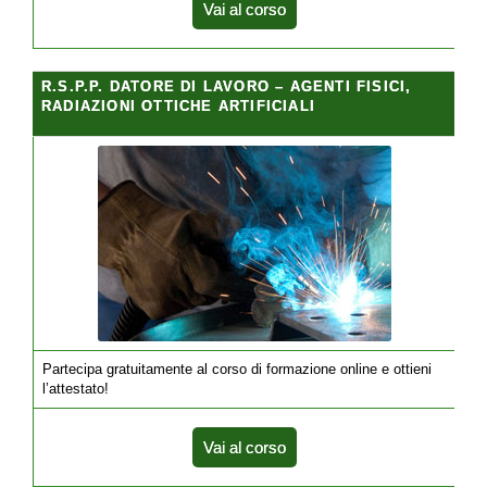
Vai al corso
R.S.P.P. DATORE DI LAVORO – AGENTI FISICI,
RADIAZIONI OTTICHE ARTIFICIALI
Partecipa gratuitamente al corso di formazione online e ottieni
l’attestato!
Vai al corso