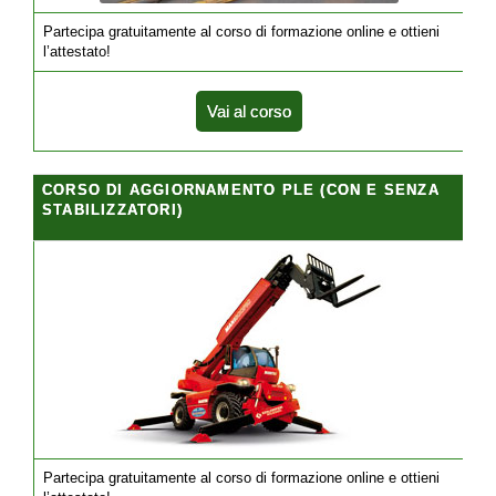
Partecipa gratuitamente al corso di formazione online e ottieni
l’attestato!
Vai al corso
CORSO DI AGGIORNAMENTO PLE (CON E SENZA
STABILIZZATORI)
Partecipa gratuitamente al corso di formazione online e ottieni