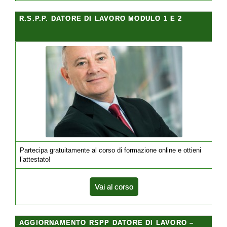
R.S.P.P. DATORE DI LAVORO MODULO 1 E 2
Partecipa gratuitamente al corso di formazione online e ottieni
l’attestato!
Vai al corso
AGGIORNAMENTO RSPP DATORE DI LAVORO –