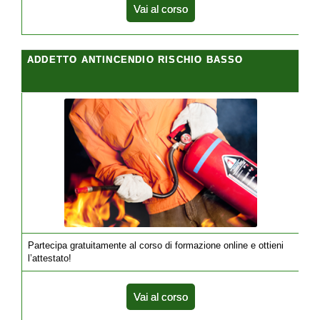
Vai al corso
ADDETTO ANTINCENDIO RISCHIO BASSO
Partecipa gratuitamente al corso di formazione online e ottieni
l’attestato!
Vai al corso