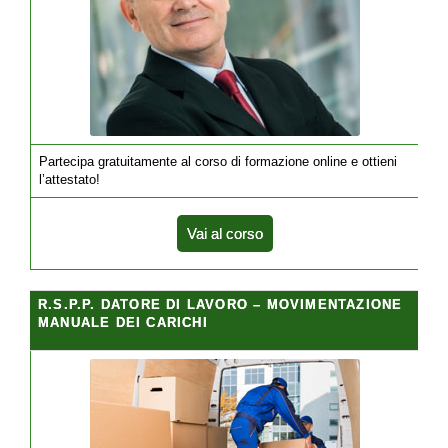
Partecipa gratuitamente al corso di formazione online e ottieni
l’attestato!
Vai al corso
R.S.P.P. DATORE DI LAVORO – MOVIMENTAZIONE
MANUALE DEI CARICHI