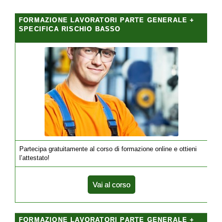
FORMAZIONE LAVORATORI PARTE GENERALE +
SPECIFICA RISCHIO BASSO
Partecipa gratuitamente al corso di formazione online e ottieni
l’attestato!
Vai al corso
FORMAZIONE LAVORATORI PARTE GENERALE +