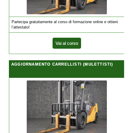
Partecipa gratuitamente al corso di formazione online e ottieni
l’attestato!
Vai al corso
AGGIORNAMENTO CARRELLISTI (MULETTISTI)