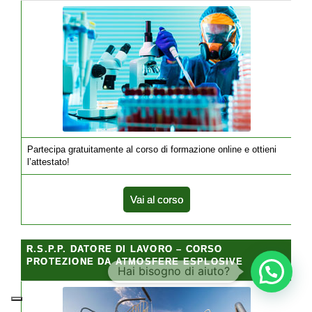
Partecipa gratuitamente al corso di formazione online e ottieni
l’attestato!
Vai al corso
R.S.P.P. DATORE DI LAVORO – CORSO
PROTEZIONE DA ATMOSFERE ESPLOSIVE