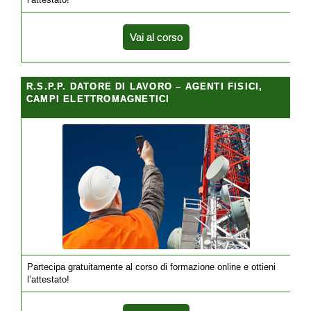
Vai al corso
R.S.P.P. DATORE DI LAVORO – AGENTI FISICI,
CAMPI ELETTROMAGNETICI
Partecipa gratuitamente al corso di formazione online e ottieni
l’attestato!