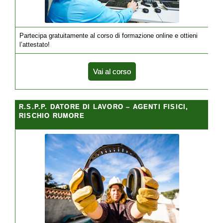
Partecipa gratuitamente al corso di formazione online e ottieni
l’attestato!
Vai al corso
R.S.P.P. DATORE DI LAVORO – AGENTI FISICI,
RISCHIO RUMORE