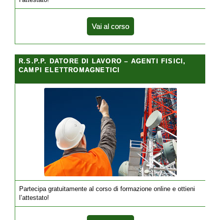
Vai al corso
R.S.P.P. DATORE DI LAVORO – AGENTI FISICI,
CAMPI ELETTROMAGNETICI
Partecipa gratuitamente al corso di formazione online e ottieni
l’attestato!