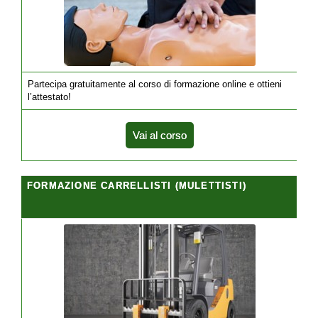
Partecipa gratuitamente al corso di formazione online e ottieni
l’attestato!
Vai al corso
FORMAZIONE CARRELLISTI (MULETTISTI)