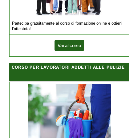
Partecipa gratuitamente al corso di formazione online e ottieni
l’attestato!
Vai al corso
CORSO PER LAVORATORI ADDETTI ALLE PULIZIE