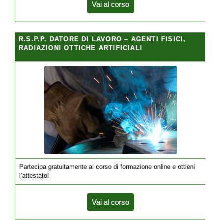
Vai al corso
R.S.P.P. DATORE DI LAVORO – AGENTI FISICI,
RADIAZIONI OTTICHE ARTIFICIALI
Partecipa gratuitamente al corso di formazione online e ottieni
l’attestato!
Vai al corso