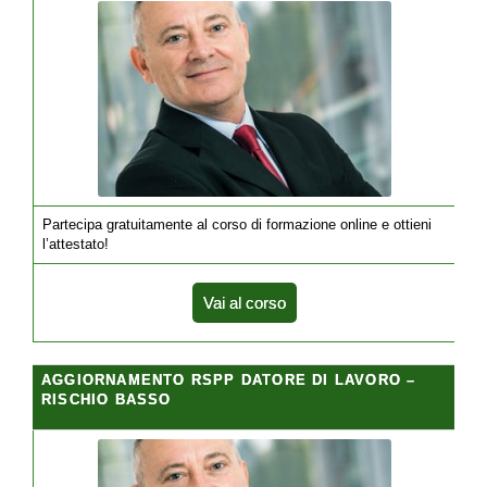
Partecipa gratuitamente al corso di formazione online e ottieni
l’attestato!
Vai al corso
AGGIORNAMENTO RSPP DATORE DI LAVORO –
RISCHIO BASSO