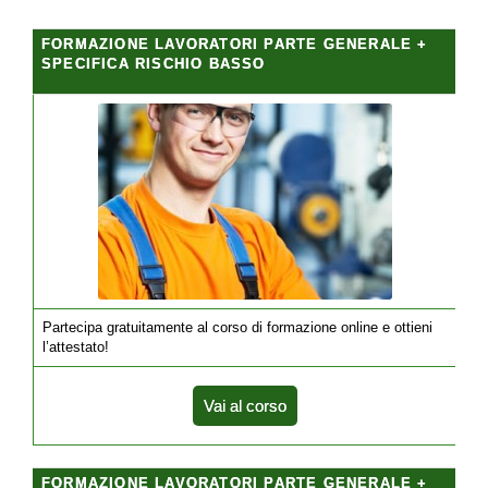
FORMAZIONE LAVORATORI PARTE GENERALE +
SPECIFICA RISCHIO BASSO
Partecipa gratuitamente al corso di formazione online e ottieni
l’attestato!
Vai al corso
FORMAZIONE LAVORATORI PARTE GENERALE +