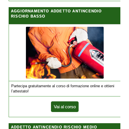
AGGIORNAMENTO ADDETTO ANTINCENDIO
RISCHIO BASSO
Partecipa gratuitamente al corso di formazione online e ottieni
l’attestato!
Vai al corso
ADDETTO ANTINCENDIO RISCHIO MEDIO