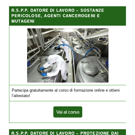
R.S.P.P. DATORE DI LAVORO – SOSTANZE
PERICOLOSE, AGENTI CANCEROGENI E
MUTAGENI
Partecipa gratuitamente al corso di formazione online e ottieni
l’attestato!
Vai al corso
R.S.P.P. DATORE DI LAVORO – PROTEZIONE DAI