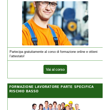
Partecipa gratuitamente al corso di formazione online e ottieni
l’attestato!
Vai al corso
FORMAZIONE LAVORATORE PARTE SPECIFICA
RISCHIO BASSO