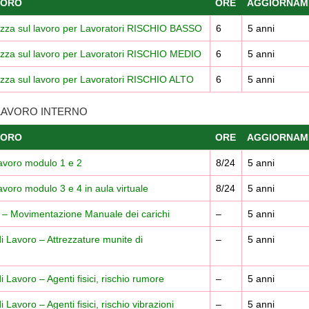
VORO
ORE
AGGIORNAM
rezza sul lavoro per Lavoratori RISCHIO BASSO
6
5 anni
rezza sul lavoro per Lavoratori RISCHIO MEDIO
6
5 anni
ezza sul lavoro per Lavoratori RISCHIO ALTO
6
5 anni
 LAVORO INTERNO
VORO
ORE
AGGIORNAM
Lavoro modulo 1 e 2
8/24
5 anni
voro modulo 3 e 4 in aula virtuale
8/24
5 anni
o – Movimentazione Manuale dei carichi
–
5 anni
i Lavoro – Attrezzature munite di
–
5 anni
 Lavoro – Agenti fisici, rischio rumore
–
5 anni
Lavoro – Agenti fisici, rischio vibrazioni
–
5 anni