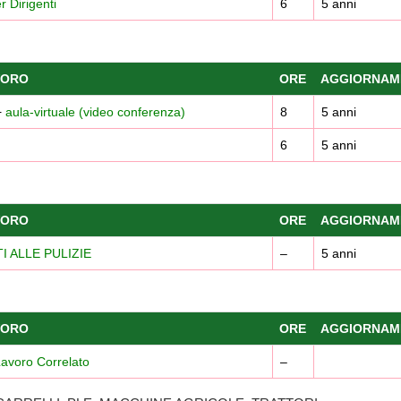
 Dirigenti
6
5 anni
VORO
ORE
AGGIORNAM
+
aula-virtuale (video conferenza)
8
5 anni
6
5 anni
VORO
ORE
AGGIORNAM
TTI ALLE PULIZIE
–
5 anni
VORO
ORE
AGGIORNAM
 Lavoro Correlato
–