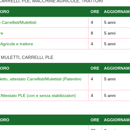
CARRELLI, PLE, MACCHINE AGRICOLE, TRATTORI
VORO
ORE
AGGIORNAM
arrellisti/Mulettisti
4
5 anni
re
8
5 anni
Agricole e trattore
4
5 anni
ULETTI, CARRELLI, PLE
VORO
ORE
AGGIORNAM
o, attestato Carrellisti/Mulettisti (Patentino
4
5 anni
Attestato PLE (con e senza stabilizzatori)
4
5 anni
VORO
ORE
AGGIORNAM