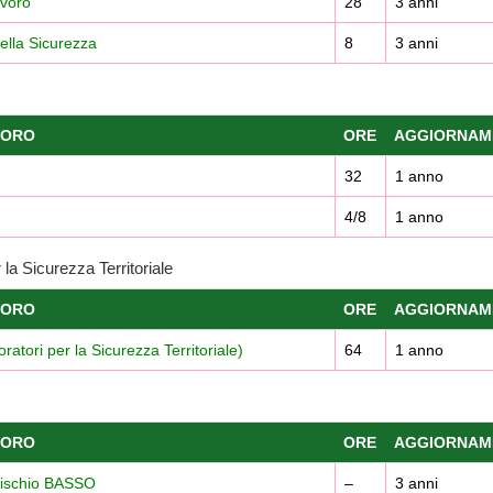
avoro
28
3 anni
ella Sicurezza
8
3 anni
VORO
ORE
AGGIORNAM
32
1 anno
4/8
1 anno
a Sicurezza Territoriale
VORO
ORE
AGGIORNAM
tori per la Sicurezza Territoriale)
64
1 anno
VORO
ORE
AGGIORNAM
 rischio BASSO
–
3 anni