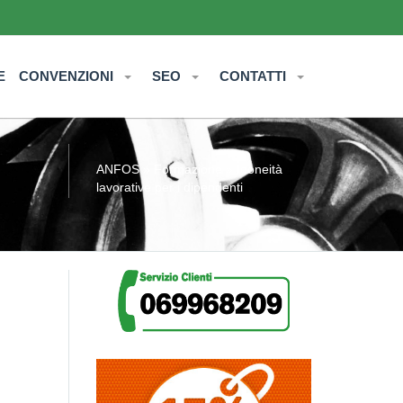
E
CONVENZIONI
SEO
CONTATTI
ANFOS
»
Formazione
» Idoneità
lavorative per i dipendenti