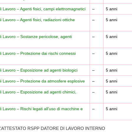
 Lavoro – Agenti fisici, campi elettromagnetici
–
5 anni
Lavoro – Agenti fisici, radiazioni ottiche
–
5 anni
i Lavoro – Sostanze pericolose, agenti
–
5 anni
i Lavoro – Protezione dai rischi connessi
–
5 anni
i Lavoro – Esposizione ad agenti biologici
–
5 anni
di Lavoro – Protezione da atmosfere esplosive
–
5 anni
i Lavoro – Esposizione ad agenti chimici,
–
5 anni
 Lavoro – Rischi legati all’uso di macchine e
–
5 anni
’ATTESTATO RSPP DATORE DI LAVORO INTERNO