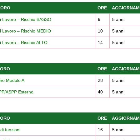
VORO
ORE
AGGIORNAM
di Lavoro – Rischio BASSO
6
5 anni
di Lavoro – Rischio MEDIO
10
5 anni
i Lavoro – Rischio ALTO
14
5 anni
VORO
ORE
AGGIORNAM
rno Modulo A
28
5 anni
RSPP/ASPP Esterno
40
5 anni
VORO
ORE
AGGIORNAM
di funzioni
16
5 anni