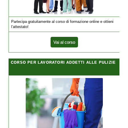
Partecipa gratuitamente al corso di formazione online e ottieni
l’attestato!
Vai al corso
CORSO PER LAVORATORI ADDETTI ALLE PULIZIE