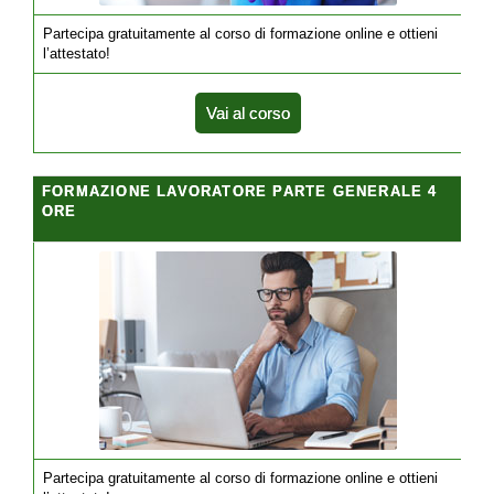
Partecipa gratuitamente al corso di formazione online e ottieni
l’attestato!
Vai al corso
FORMAZIONE LAVORATORE PARTE GENERALE 4
ORE
Partecipa gratuitamente al corso di formazione online e ottieni