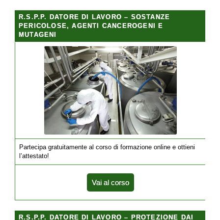
R.S.P.P. DATORE DI LAVORO – SOSTANZE
PERICOLOSE, AGENTI CANCEROGENI E
MUTAGENI
Partecipa gratuitamente al corso di formazione online e ottieni
l’attestato!
Vai al corso
R.S.P.P. DATORE DI LAVORO – PROTEZIONE DAI