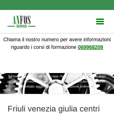
Toggle
navigati
Chiama il nostro numero per avere informazioni
riguardo i corsi di formazione
069968209
ANFOS
»
Formazione
» Friuli venezia giulia centri
formazione online addetto rspp rls datore di lavoro lavoratori
attestato consulenza sicurezza preventivo sul lavoro il corso
attestato aggiornamento formazione online di
Friuli venezia giulia centri