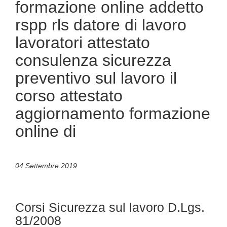
formazione online addetto
rspp rls datore di lavoro
lavoratori attestato
consulenza sicurezza
preventivo sul lavoro il
corso attestato
aggiornamento formazione
online di
04 Settembre 2019
Corsi Sicurezza sul lavoro D.Lgs.
81/2008