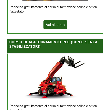
Partecipa gratuitamente al corso di formazione online e ottieni
l’attestato!
Vai al corso
CORSO DI AGGIORNAMENTO PLE (CON E SENZA
STABILIZZATORI)
Partecipa gratuitamente al corso di formazione online e ottieni