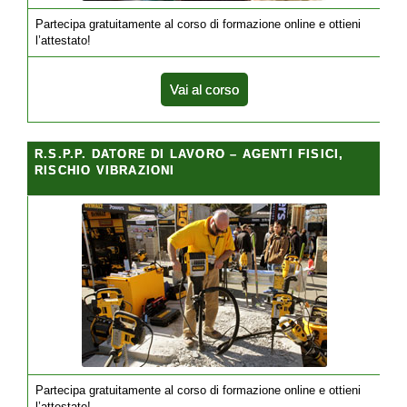
Partecipa gratuitamente al corso di formazione online e ottieni
l’attestato!
Vai al corso
R.S.P.P. DATORE DI LAVORO – AGENTI FISICI,
RISCHIO VIBRAZIONI
Partecipa gratuitamente al corso di formazione online e ottieni
l’attestato!