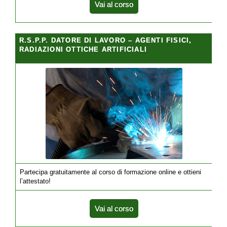
Vai al corso
R.S.P.P. DATORE DI LAVORO – AGENTI FISICI,
RADIAZIONI OTTICHE ARTIFICIALI
Partecipa gratuitamente al corso di formazione online e ottieni
l’attestato!
Vai al corso