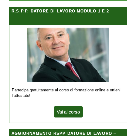
R.S.P.P. DATORE DI LAVORO MODULO 1 E 2
Partecipa gratuitamente al corso di formazione online e ottieni
l’attestato!
Vai al corso
AGGIORNAMENTO RSPP DATORE DI LAVORO –