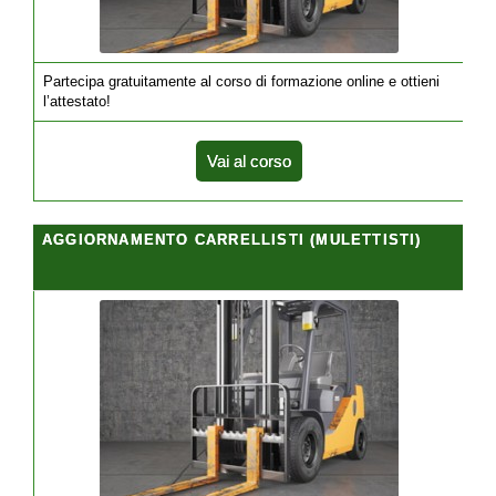
Partecipa gratuitamente al corso di formazione online e ottieni
l’attestato!
Vai al corso
AGGIORNAMENTO CARRELLISTI (MULETTISTI)